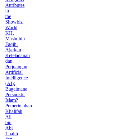
Attributes
in
the
Showbiz
World
KH.
Masbuhin
Faqih:
Ajarkan
Keteladanan
dan
Perjuangan
Artificial
Intelligence
(AI):
Bagaimana
Perspektif
Islam?
Pemerintahan
Khalifah
Ali
bin
Abi
Thalib