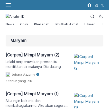
News
Opini
Khazanah
Khutbah Jumat
Hikmah
Tok
Maryam
[Cerpen] Mimpi Maryam (2)
Lelaki berperawakan preman itu
menitikkan air matanya. Dia datang
menemui Maryam atas perintah Salman.
Johara Azzamy
Salman menitipkan sejumlah uang yang
6 tahun
yang lalu
selama ini disimpannya untuk dibawa
pulang.
[Cerpen] Mimpi Maryam (1)
Aku ingin bekerja dan
membahagiakanmu. Aku akan segera