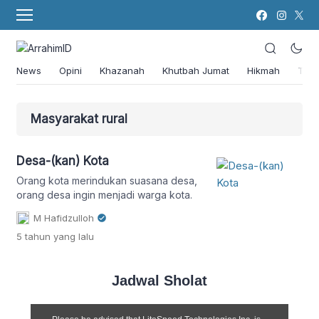
News
Opini
Khazanah
Khutbah Jumat
Hikmah
Tok
Masyarakat rural
Desa-(kan) Kota
Orang kota merindukan suasana desa,
orang desa ingin menjadi warga kota.
M Hafidzulloh
5 tahun
yang lalu
Jadwal Sholat