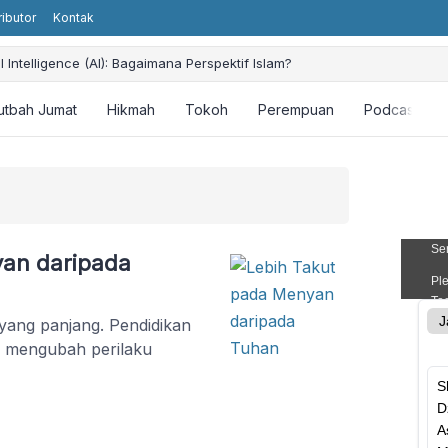
ributor
Kontak
ial Intelligence (AI): Bagaimana Perspektif Islam?
utbah Jumat
Hikmah
Tokoh
Perempuan
Podcast
yan daripada
ang panjang. Pendidikan
 mengubah perilaku