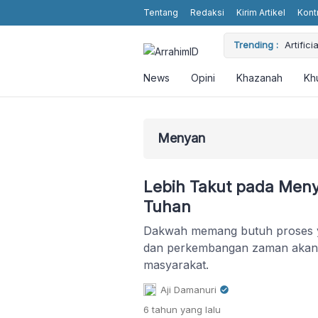
Tentang
Redaksi
Kirim Artikel
Kont
dan Perjuangan
Trending :
Artific
News
Opini
Khazanah
Kh
Menyan
Lebih Takut pada Men
Tuhan
Dakwah memang butuh proses y
dan perkembangan zaman akan
masyarakat.
Aji Damanuri
6 tahun
yang lalu