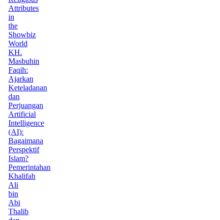
Attributes
in
the
Showbiz
World
KH.
Masbuhin
Faqih:
Ajarkan
Keteladanan
dan
Perjuangan
Artificial
Intelligence
(AI):
Bagaimana
Perspektif
Islam?
Pemerintahan
Khalifah
Ali
bin
Abi
Thalib