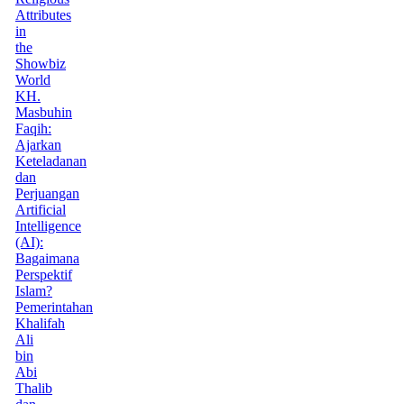
Attributes
in
the
Showbiz
World
KH.
Masbuhin
Faqih:
Ajarkan
Keteladanan
dan
Perjuangan
Artificial
Intelligence
(AI):
Bagaimana
Perspektif
Islam?
Pemerintahan
Khalifah
Ali
bin
Abi
Thalib