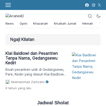
News
Opini
Khazanah
Khutbah Jumat
Hikmah
Tok
Ngaji Kilatan
Kiai Baidlowi dan Pesantren
Tanpa Nama, Gedangsewu
Kediri
Kisah pesantren unik di Gedangsewu,
Pare, Kediri yang diasuh Kiai Baidlowi
dengan tradisi ngaji kilatan Alfiyah,
Mukhammad Zamzami
Balaghah, dan Mantiq.
6 tahun
yang lalu
Jadwal Sholat