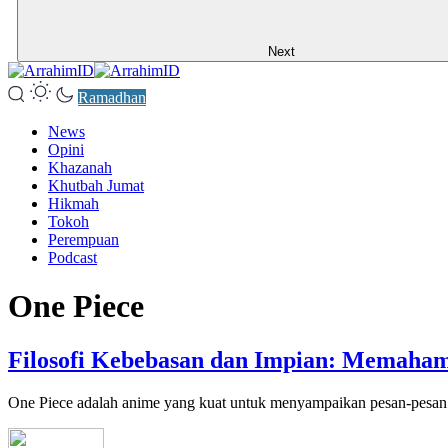
Next
Ramadhan
News
Opini
Khazanah
Khutbah Jumat
Hikmah
Tokoh
Perempuan
Podcast
One Piece
Filosofi Kebebasan dan Impian: Memaham
One Piece adalah anime yang kuat untuk menyampaikan pesan-pesan f