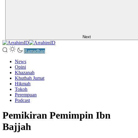
Next
Ramadhan
News
Opini
Khazanah
Khutbah Jumat
Hikmah
Tokoh
Perempuan
Podcast
Pemikiran Pemimpin Ibn
Bajjah