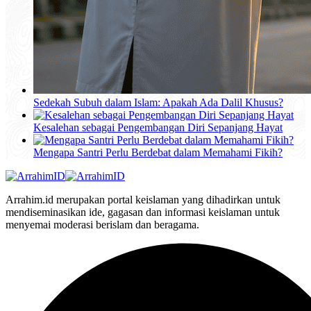
Sedekah Subuh dalam Islam: Apakah Ada Dalil Khusus?
Kesalehan sebagai Pengembangan Diri Sepanjang Hayat
Mengapa Santri Perlu Berdebat dalam Memahami Fikih?
Arrahim.id merupakan portal keislaman yang dihadirkan untuk
mendiseminasikan ide, gagasan dan informasi keislaman untuk
menyemai moderasi berislam dan beragama.