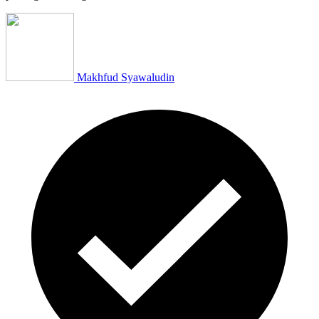
Makhfud Syawaludin