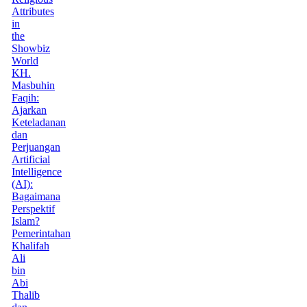
Attributes
in
the
Showbiz
World
KH.
Masbuhin
Faqih:
Ajarkan
Keteladanan
dan
Perjuangan
Artificial
Intelligence
(AI):
Bagaimana
Perspektif
Islam?
Pemerintahan
Khalifah
Ali
bin
Abi
Thalib