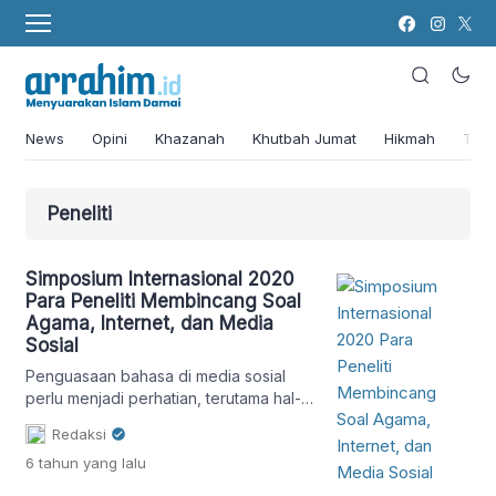
News
Opini
Khazanah
Khutbah Jumat
Hikmah
Tok
Peneliti
Simposium Internasional 2020
Para Peneliti Membincang Soal
Agama, Internet, dan Media
Sosial
Penguasaan bahasa di media sosial
perlu menjadi perhatian, terutama hal-
hal yang berkaitan dengan masalah
Redaksi
keagamaan karena dapat menstimulasi
6 tahun
yang lalu
kesadaran akumulatif suatu kelompok
dan menjadi pemicu konflik.