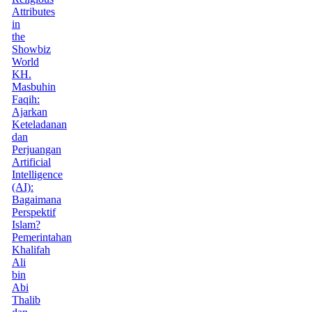
Attributes
in
the
Showbiz
World
KH.
Masbuhin
Faqih:
Ajarkan
Keteladanan
dan
Perjuangan
Artificial
Intelligence
(AI):
Bagaimana
Perspektif
Islam?
Pemerintahan
Khalifah
Ali
bin
Abi
Thalib