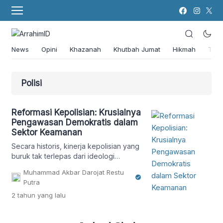
News
Opini
Khazanah
Khutbah Jumat
Hikmah
Tok
Polisi
Reformasi Kepolisian: Krusialnya
Pengawasan Demokratis dalam
Sektor Keamanan
Secara historis, kinerja kepolisian yang
buruk tak terlepas dari ideologi
pretorianisme yang mewabah di Dunia
Muhammad Akbar Darojat Restu
Ketiga.
Putra
2 tahun
yang lalu