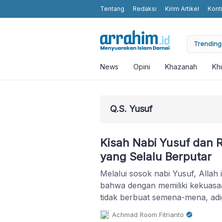
Tentang
Redaksi
Kirim Artikel
Kont
moting Humanity and Religious Values without Religious Attributes in t
Trending 
News
Opini
Khazanah
Kh
Q.S. Yusuf
Kisah Nabi Yusuf dan 
yang Selalu Berputar
Melalui sosok nabi Yusuf, Allah 
bahwa dengan memiliki kekuasa
tidak berbuat semena-mena, adi
Achmad Room Fitrianto