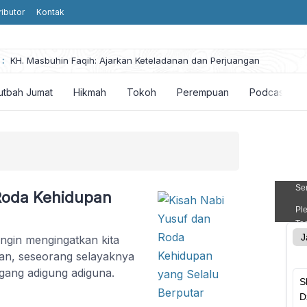
ributor
Kontak
he
:
KH. Masbuhin Faqih: Ajarkan Keteladanan dan Perjuangan
utbah Jumat
Hikmah
Tokoh
Perempuan
Podcast
Roda Kehidupan
ingin mengingatkan kita
an, seseorang selayaknya
gang adigung adiguna.