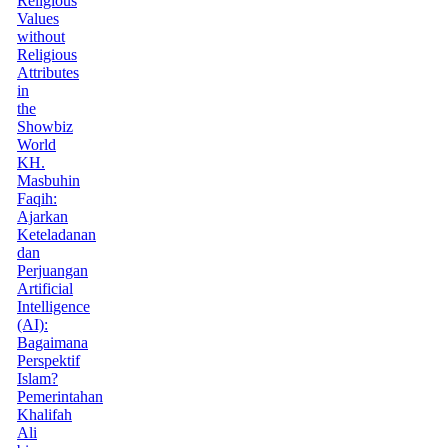
Religious
Values
without
Religious
Attributes
in
the
Showbiz
World
KH.
Masbuhin
Faqih:
Ajarkan
Keteladanan
dan
Perjuangan
Artificial
Intelligence
(AI):
Bagaimana
Perspektif
Islam?
Pemerintahan
Khalifah
Ali