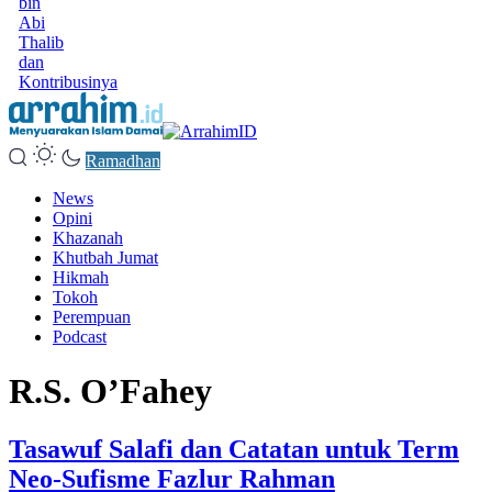
bin
Abi
Thalib
dan
Kontribusinya
Ramadhan
News
Opini
Khazanah
Khutbah Jumat
Hikmah
Tokoh
Perempuan
Podcast
R.S. O’Fahey
Tasawuf Salafi dan Catatan untuk Term
Neo-Sufisme Fazlur Rahman