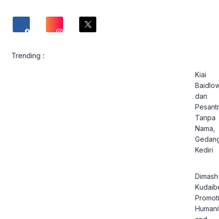
Trending :
Kiai
Baidlow
dan
Pesant
Tanpa
Nama,
Gedan
Kediri
Dimash
Kudaib
Promot
Humani