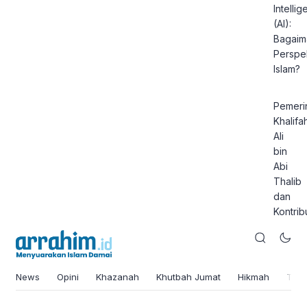
Intelli
(AI):
Bagaim
Perspek
Islam?
Pemeri
Khalifa
Ali
bin
Abi
Thalib
dan
Kontrib
News
Opini
Khazanah
Khutbah Jumat
Hikmah
Tok