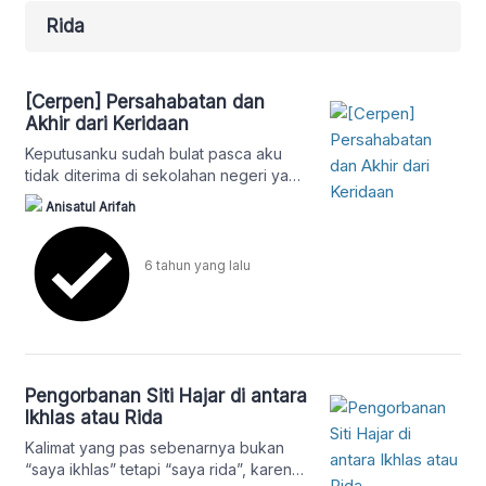
Rida
[Cerpen] Persahabatan dan
Akhir dari Keridaan
Keputusanku sudah bulat pasca aku
tidak diterima di sekolahan negeri yang
aku inginkan. Aku lebih memilih masuk
Anisatul Arifah
ke pesantren. Awalnya aku mengira
pesantren adalah tempat pembuangan.
Tapi..
6 tahun
yang lalu
Pengorbanan Siti Hajar di antara
Ikhlas atau Rida
Kalimat yang pas sebenarnya bukan
“saya ikhlas” tetapi “saya rida”, karena