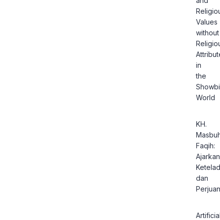
and
Religio
Values
without
Religio
Attribu
in
the
Showbi
World
KH.
Masbuh
Faqih:
Ajarkan
Ketela
dan
Perjua
Artificia