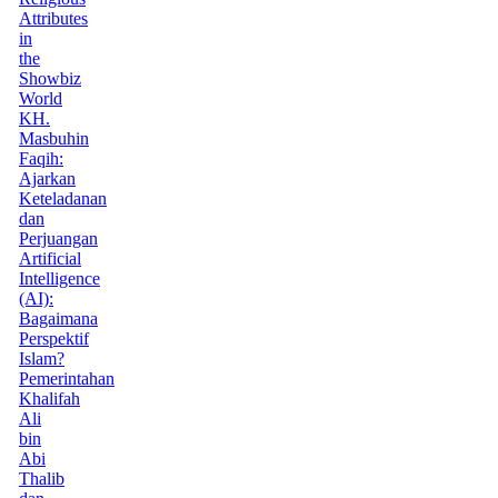
Attributes
in
the
Showbiz
World
KH.
Masbuhin
Faqih:
Ajarkan
Keteladanan
dan
Perjuangan
Artificial
Intelligence
(AI):
Bagaimana
Perspektif
Islam?
Pemerintahan
Khalifah
Ali
bin
Abi
Thalib