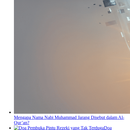
Mengapa Nama Nabi Muhammad Jarang Disebut dalam Al-
Qur’an?
Doa