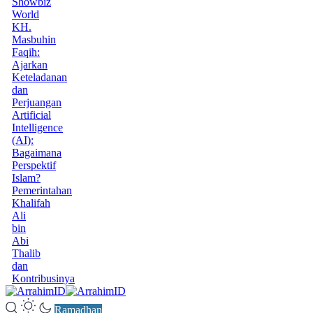
Showbiz
World
KH.
Masbuhin
Faqih:
Ajarkan
Keteladanan
dan
Perjuangan
Artificial
Intelligence
(AI):
Bagaimana
Perspektif
Islam?
Pemerintahan
Khalifah
Ali
bin
Abi
Thalib
dan
Kontribusinya
Ramadhan