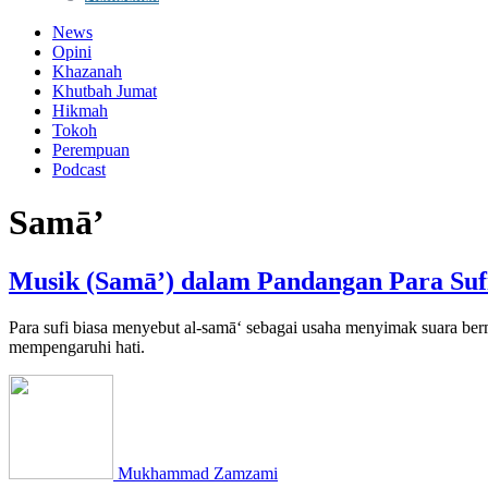
News
Opini
Khazanah
Khutbah Jumat
Hikmah
Tokoh
Perempuan
Podcast
Samā’
Musik (Samā’) dalam Pandangan Para Suf
Para sufi biasa menyebut al-samā‘ sebagai usaha menyimak suara b
mempengaruhi hati.
Mukhammad Zamzami