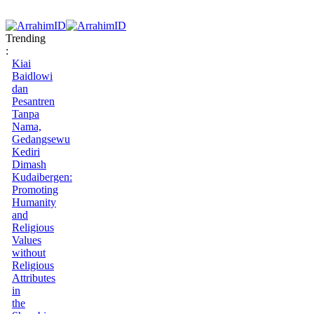
Trending
:
Kiai
Baidlowi
dan
Pesantren
Tanpa
Nama,
Gedangsewu
Kediri
Dimash
Kudaibergen:
Promoting
Humanity
and
Religious
Values
without
Religious
Attributes
in
the