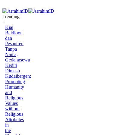
Trending
:
Kiai
Baidlowi
dan
Pesantren
Tanpa
Nama,
Gedangsewu
Kediri
Dimash
Kudaibergen:
Promoting
Humanity
and
Religious
Values
without
Religious
Attributes
in
the