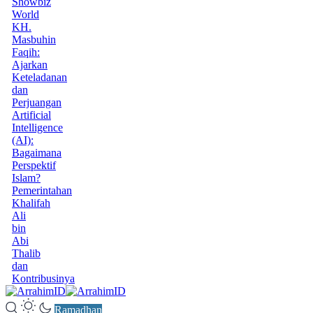
Showbiz
World
KH.
Masbuhin
Faqih:
Ajarkan
Keteladanan
dan
Perjuangan
Artificial
Intelligence
(AI):
Bagaimana
Perspektif
Islam?
Pemerintahan
Khalifah
Ali
bin
Abi
Thalib
dan
Kontribusinya
Ramadhan