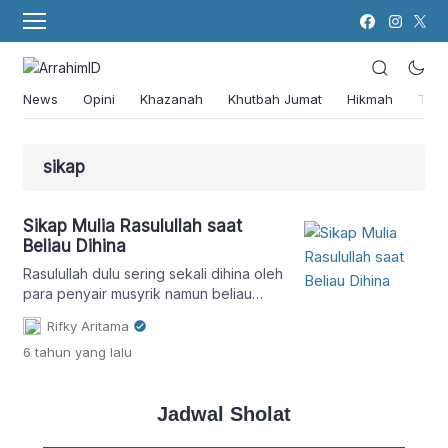
News
Opini
Khazanah
Khutbah Jumat
Hikmah
Tok
sikap
Sikap Mulia Rasulullah saat
Beliau Dihina
Rasulullah dulu sering sekali dihina oleh
para penyair musyrik namun beliau
membalasnya dengan cara menyuruh
Rifky Aritama
Hasan bin Tsabit yang terkenal sebagai
6 tahun
yang lalu
seorang penyair untuk menciptakan
syair-syair yang isinya mengangkat
kemuliaan-kemuliaan Rasulullah.
Jadwal Sholat