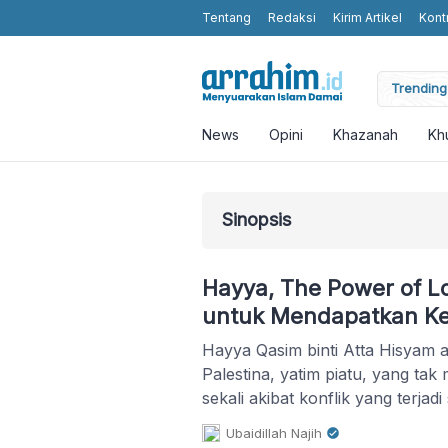
Tentang
Redaksi
Kirim Artikel
Kont
moting Humanity and Religious Values without Religious Attributes in t
Trending 
News
Opini
Khazanah
Kh
Sinopsis
Hayya, The Power of L
untuk Mendapatkan K
Hayya Qasim binti Atta Hisyam a
Palestina, yatim piatu, yang tak
sekali akibat konflik yang terja
sana. Ia berjuang untuk mencar
Ubaidillah Najih