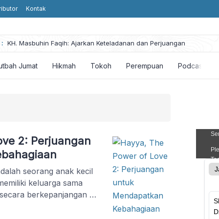
ributor
Kontak
he
:
KH. Masbuhin Faqih: Ajarkan Keteladanan dan Perjuangan
utbah Jumat
Hikmah
Tokoh
Perempuan
Podcast
ove 2: Perjuangan
ebahagiaan
dalah seorang anak kecil
 memiliki keluarga sama
di secara berkepanjangan di
i kebahagiaannya