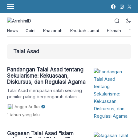
News
Opini
Khazanah
Khutbah Jumat
Hikmah
Tok
Talal Asad
Pandangan Talal Asad tentang
Sekularisme: Kekuasaan,
Diskursus, dan Regulasi Agama
Talal Asad merupakan salah seorang
pemikir paling berpengaruh dalam
membedah sekularisme dan agama.
Angga Arifka
Karyanya secara kritis menyelidiki
1 tahun
yang lalu
asumsi yang mendasari sekularisme
dan bagaimana sekularisme
membentuk paksa agama sebagai
Gagasan Talal Asad “Islam
kategori yang berbeda dan terpisah.