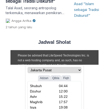
sebagai Tradisi Diskursif”
Analisis Talal Asad berlandaskan
genealogi, yang dipengaruhi oleh
Talal Asad, seorang antropolog
Michel Foucault, dan Asad meneliti
terkemuka, menawarkan pemikiran
bagaimana proses historis membentuk
ulang yang kritis tentang Islam melalui
sekularisme sebagai kategori politik
Angga Arifka
konsepnya tentang “tradisi diskursif”.
dan […]
2 tahun
yang lalu
Jadwal Sholat