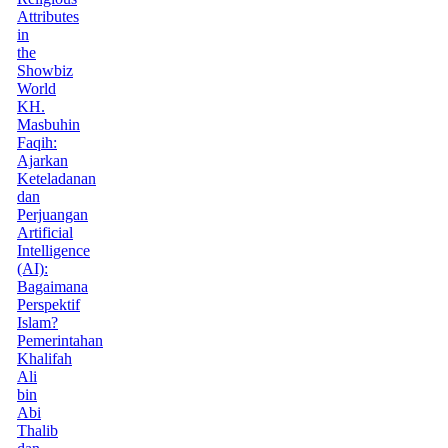
Attributes
in
the
Showbiz
World
KH.
Masbuhin
Faqih:
Ajarkan
Keteladanan
dan
Perjuangan
Artificial
Intelligence
(AI):
Bagaimana
Perspektif
Islam?
Pemerintahan
Khalifah
Ali
bin
Abi
Thalib