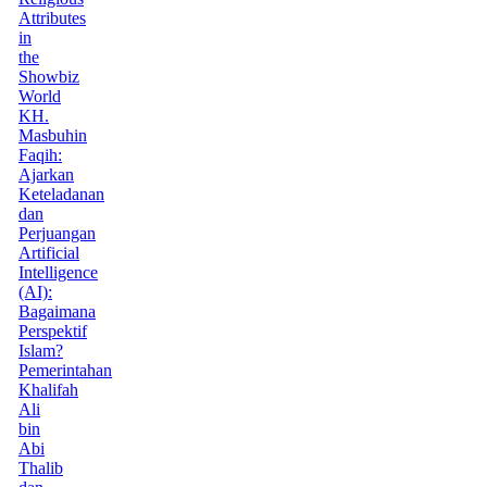
Attributes
in
the
Showbiz
World
KH.
Masbuhin
Faqih:
Ajarkan
Keteladanan
dan
Perjuangan
Artificial
Intelligence
(AI):
Bagaimana
Perspektif
Islam?
Pemerintahan
Khalifah
Ali
bin
Abi
Thalib