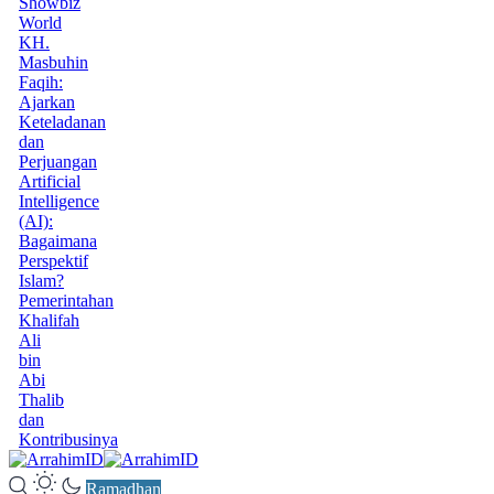
Showbiz
World
KH.
Masbuhin
Faqih:
Ajarkan
Keteladanan
dan
Perjuangan
Artificial
Intelligence
(AI):
Bagaimana
Perspektif
Islam?
Pemerintahan
Khalifah
Ali
bin
Abi
Thalib
dan
Kontribusinya
Ramadhan