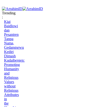
Trending
:
Kiai
Baidlowi
dan
Pesantren
Tanpa
Nama,
Gedangsewu
Kediri
Dimash
Kudaibergen:
Promoting
Humanity
and
Religious
Values
without
Religious
Attributes
in
the