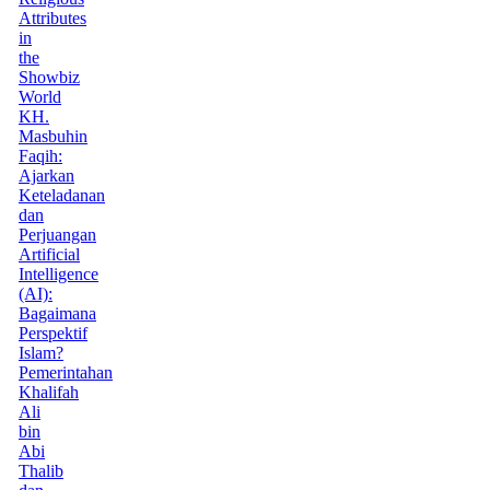
Attributes
in
the
Showbiz
World
KH.
Masbuhin
Faqih:
Ajarkan
Keteladanan
dan
Perjuangan
Artificial
Intelligence
(AI):
Bagaimana
Perspektif
Islam?
Pemerintahan
Khalifah
Ali
bin
Abi
Thalib