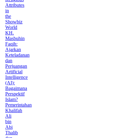
Attributes
in
the
Showbiz
World
KH.
Masbuhin
Faqih:
Ajarkan
Keteladanan
dan
Perjuangan
Artificial
Intelligence
(AI):
Bagaimana
Perspektif
Islam?
Pemerintahan
Khalifah
Ali
bin
Abi
Thalib