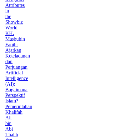
Attributes
in
the
Showbiz
World
KH.
Masbuhin
Faqih:
Ajarkan
Keteladanan
dan
Perjuangan
Artificial
Intelligence
(AI):
Bagaimana
Perspektif
Islam?
Pemerintahan
Khalifah
Ali
bin
Abi
Thalib