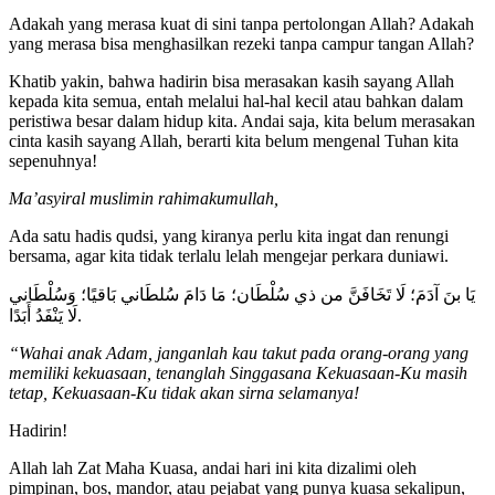
Adakah yang merasa kuat di sini tanpa pertolongan Allah? Adakah
yang merasa bisa menghasilkan rezeki tanpa campur tangan Allah?
Khatib yakin, bahwa hadirin bisa merasakan kasih sayang Allah
kepada kita semua, entah melalui hal-hal kecil atau bahkan dalam
peristiwa besar dalam hidup kita. Andai saja, kita belum merasakan
cinta kasih sayang Allah, berarti kita belum mengenal Tuhan kita
sepenuhnya!
Ma’asyiral muslimin rahimakumullah,
Ada satu hadis qudsi, yang kiranya perlu kita ingat dan renungi
bersama, agar kita tidak terlalu lelah mengejar perkara duniawi.
يَا بنَ آدَمَ؛ لَا تَخَافَنَّ من ذي سُلْطَان؛ مَا دَامَ سُلطَاني بَاقيًا؛ وَسُلْطَاني
لَا يَنْفَدُ أَبَدًا.
“Wahai anak Adam, janganlah kau takut pada orang-orang yang
memiliki kekuasaan, tenanglah Singgasana Kekuasaan-Ku masih
tetap, Kekuasaan-Ku tidak akan sirna selamanya!
Hadirin!
Allah lah Zat Maha Kuasa, andai hari ini kita dizalimi oleh
pimpinan, bos, mandor, atau pejabat yang punya kuasa sekalipun,