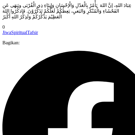
عِبَادَ اللهِ، إنَّ اللهَ يَأْمُرُ بِالْعَدْلِ وَالْإحْسَانِ وَإِيتَاءِ ذِي الْقُرْبَى ويَنهَى عَنِ
الفَحْشَاءِ وَالْمُنْكَرِ وَالبَغيِ، يَعِظُكُمْ لَعَلَّكُمْ تَذَكَّرُوْنَ. فَاذكُرُوا اللهَ
الْعَظِيْمَ يَذْكُرْكُمْ وَلَذِكْرُ اللهِ أَكْبَرُ
0
Jiwa
Spiritual
Tafsir
Bagikan: