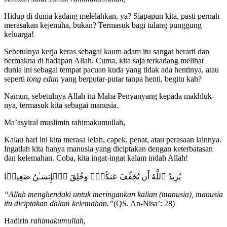
Hidup di dunia kadang melelahkan, ya? Siapapun kita, pasti pernah
merasakan kejenuha, bukan? Termasuk bagi tulang punggung
keluarga!
Sebetulnya kerja keras sebagai kaum adam itu sangat berarti dan
bermakna di hadapan Allah. Cuma, kita saja terkadang melihat
dunia ini sebagai tempat pacuan kuda yang tidak ada hentinya, atau
seperti
tong edan
yang berputar-putar tanpa henti, begitu kah?
Namun, sebetulnya Allah itu Maha Penyanyang kepada makhluk-
nya, termasuk kita sebagai manusia.
Ma’asyiral muslimin rahimakumullah,
Kalau hari ini kita merasa lelah, capek, penat, atau perasaan lainnya.
Ingatlah kita hanya manusia yang diciptakan dengan keterbatasan
dan kelemahan. Coba, kita ingat-ingat kalam indah Allah!
یُرِیدُ ٱللَّهُ أَن یُخَفِّفَ عَنكُمۡۚ وَخُلِقَ ٱلۡإِنسَـٰنُ ضَعِیفࣰا
“Allah menghendaki untuk meringankan kalian (manusia), manusia
itu diciptakan dalam kelemahan.”
(QS. An-Nisa’: 28)
Hadirin
rahimakumullah
,