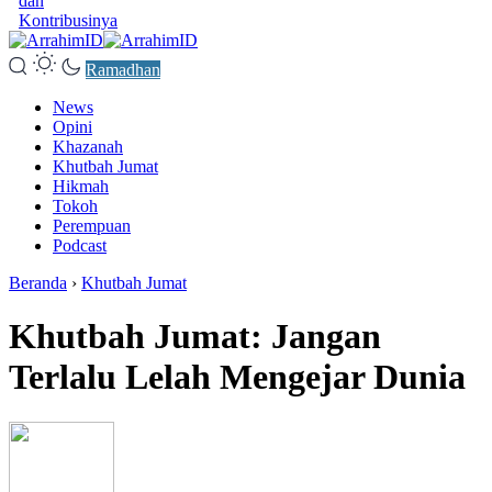
dan
Kontribusinya
Ramadhan
News
Opini
Khazanah
Khutbah Jumat
Hikmah
Tokoh
Perempuan
Podcast
Beranda
›
Khutbah Jumat
Khutbah Jumat: Jangan
Terlalu Lelah Mengejar Dunia