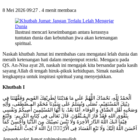
8 Mei 2026 09:27
.
4 menit membaca
Ilustrasi mencari keseimbangan antara kerasnya
tuntutan dunia dan kebutuhan jiwa akan ketenangan
spiritual.
Naskah khutbah Jumat ini membahas cara mengatasi lelah dunia dan
meraih ketenangan hati dalam menjemput rezeki. Mengacu pada
QS. An-Nisa ayat 28, naskah ini mengajak kita bersandar pada kasih
sayang Allah di tengah hiruk-pikuk kehidupan. Simak naskah
lengkapnya untuk inspirasi spiritual yang menyejukkan.
Khutbah I
اَلْحَمْدُ لِلّهِ، نَحْمَدُكَ اللَّهُمَّ عَلَى مَا هَدَيْتَنَا لِطَرِيْقِكَ القَوِيمِ وَفَقَّهْتَنَا فِي
دِيْنِكَ الْمُسْتَقِيْمِ، نُصَلِّى وَنُسَلِّمُ عَلَى سَيِّدِنَا مُحَمَّدٍ المـصْطَفَى، وَأَلِهِ
وَصَحْبِهِ أَهْلِ الصِّدْقِ وَ الوَفَاء. أَمَّا بَعْدُ، يَا أَيُّهَا المُسْلِمِينَ أُصِيكُمْ وَنَفْسِي
بِتَقْوَى اللهِ فَقَدْ فَازَ الـمُـتَّقُوْنَ. قَالَ تَعَالَى فِى كِتَابِهِ الكَرِيِمِ: وَابْتَغِ
فِيْمَآ اٰتٰىكَ اللّٰهُ الدَّارَ الْاٰخِرَةَ وَلَا تَنْسَ نَصِيْبَكَ مِنَ الدُّنْيَا وَاَحْسِنْ كَمَآ
اَحْسَنَ اللّٰهُ اِلَيْكَ وَلَا تَبْغِ الْفَسَادَ فِى الْاَرْضِۗ اِنَّ اللّٰهَ لَا يُحِبُّ الْمُفْسِدِيْنَ
Jemaah salat
J
umat rahimakumullah,