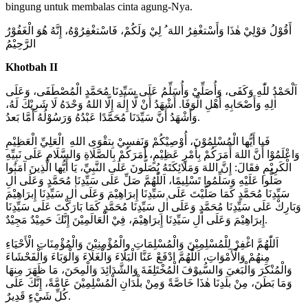
bingung untuk membalas cinta agung-Nya.
أَقُوْلُ قوْلِيْ هٰذَا وَأَسْتغْفِرُ اللهَ ُ لِيْ وَلَكُمْ، فَاسْتغْفِرُوْهُ، إِنَّهُ هُوَ الْغَفُوْرُ
الرَّحِيْمُ
Khotbah II
اَلْحَمْدُ للّٰهِ وَكَفَى، وَأُصَلِّيْ وَأُسَلِّمُ عَلَى سَيِّدِنَا مُحَمَّدٍ الْمُصْطَفَى، وَعَلَى
اٰلِهِ وَأَصْحَابِهِ أَهْلِ الْوَفَا. أَشْهَدُ أَنْ لَّا إِلٰهَ إِلَّا اللهُ وَحْدَهُ لَا شَرِيْكَ لَهُ،
وَأَشْهَدُ أَنَّ سَيِّدَنَا مُحَمَّدًا عَبْدُهُ وَرَسُوْلُهُ أَمَّا بَعدُ.
فَيا أَيُّها الْمُسْلِمُوْنَ، أُوْصِيْكُمْ وَنَفسِيْ بِتقْوَى اللهِ الْعَلِيِّ الْعَظِيْمِ
وَاعْلَمُوْا أَنَّ اللهَ أَمَرَكُمْ بِأَمْرٍ عَظِيْمٍ، أَمَرَكُمْ بِالصَّلَاةِ وَالسَّلَامِ عَلَى نَبِيِّهِ
الْكَرِيْمِ فقَالَ: إِنَّ اللهَ وَمَلَائِكَتَهُ يُصَلُّونَ عَلَى النَّبِيِّ، يَا أَيُّها الَّذِينَ آمَنُوا
صَلُّوا عَلَيْهِ وَسَلِّمُوا تَسْلِيمًا، اَللّٰهُمَّ صَلِّ عَلَى سَيِّدِنَا مُحَمَّدٍ وَعَلَى اٰلِ
سَيِّدِنَا مُحَمَّدٍ كَمَا صَلَّيْتَ عَلَى سَيِّدِنَا إِبرَاهِيْمَ وَعَلَى اٰلِ سَيِّدِنَا إِبرَاهِيْمَ
وَبَارِكْ عَلَى سَيِّدِنَا مُحَمَّدٍ وَعَلَى اٰلِ سَيِّدِنَا مُحَمَّدٍ كَمَا بَارَكْتَ عَلَى سَيِّدِنَا
إِبرَاهِيْمَ وَعَلَى اٰلِ سَيِّدِنَا إِبرَاهِيْمَ، فِيْ الْعَالَمِيْنَ إِنَّكَ حَمِيْدٌ مَجِيْدٌ.
اَللّٰهُمَّ اغْفِرْ لِلْمُسْلِمِيْنَ وَالْمُسْلِمَاتِ والْمُؤْمِنِيْنَ وَالْمُؤْمِنَاتِ الْأَحْيَاءِ
مِنهُمْ وَالْأَمْوَاتِ، اَللّٰهُمَّ ادْفَعْ عَنَّا الْبَلَاءَ وَالْغَلَاءَ وَالْوَبَاءَ وَالْفَحْشَاءَ
وَالْمُنْكَرَ وَالْبَغيَ وَالسُّيوْفَ الْمُخْتَلِفَةَ وَالشَّدَائِدَ وَالْمِحَنَ، مَا ظَهَرَ مِنهَا
وَمَا بَطَنَ، مِنْ بلَدِنَا هٰذَا خَاصَّةً وَمِنْ بلْدَانِ الْمُسْلِمِيْنَ عَامَّةً، إِنَّكَ عَلَى
كُلِّ شَيْءٍ قَدِيرٌ.