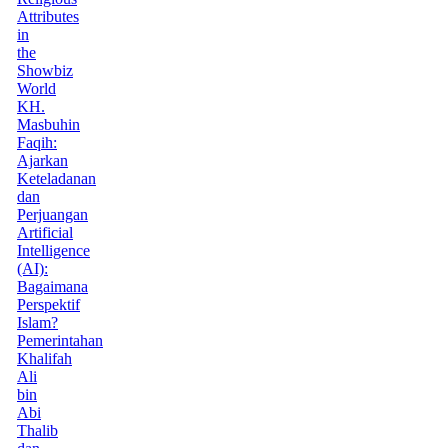
Attributes
in
the
Showbiz
World
KH.
Masbuhin
Faqih:
Ajarkan
Keteladanan
dan
Perjuangan
Artificial
Intelligence
(AI):
Bagaimana
Perspektif
Islam?
Pemerintahan
Khalifah
Ali
bin
Abi
Thalib