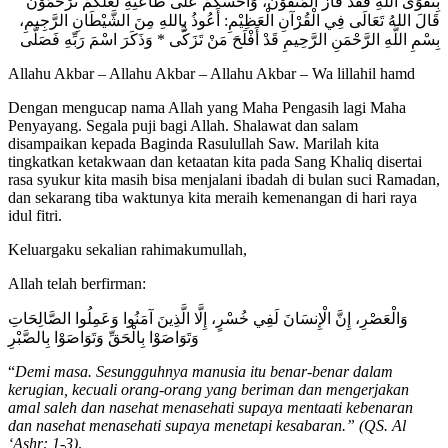
بِتَقْوَى اللهِ فَقَدْ فَازَ الْمُتَّقُوْنَ، وَأَحُسُّكُمْ عَلَى طَاعَتِهِ لَعَلَّكُمْ تُرْحَمُوْنَ
قَالَ اللهُ تَعَالَى فِي الْقُرْآنِ الْعَظِيْمِ: أَعُوذُ بِاللهِ مِنَ الشَّيْطَانِ الرَّجِيمِ،
بِسْمِ اللَّهِ الرَّحْمَنِ الرَّحِيمِ قَدْ أَفْلَحَ مَنْ تَزَكَّى * وَذَكَرَ اسْمَ رَبِّهِ فَصَلَّى
Allahu Akbar – Allahu Akbar – Allahu Akbar – Wa lillahil hamd
Dengan mengucap nama Allah yang Maha Pengasih lagi Maha
Penyayang. Segala puji bagi Allah. Shalawat dan salam
disampaikan kepada Baginda Rasulullah Saw. Marilah kita
tingkatkan ketakwaan dan ketaatan kita pada Sang Khaliq disertai
rasa syukur kita masih bisa menjalani ibadah di bulan suci Ramadan,
dan sekarang tiba waktunya kita meraih kemenangan di hari raya
idul fitri.
Keluargaku sekalian rahimakumullah,
Allah telah berfirman:‎
وَالْعَصْرِ، إِنَّ الْإِنسَانَ لَفِي خُسْرٍ، إِلَّا الَّذِينَ آمَنُوا وَعَمِلُوا الصَّالِحَاتِ
وَتَوَاصَوْا بِالْحَقِّ وَتَوَاصَوْا بِالصَّبْرِ
“
Demi masa. Sesungguhnya manusia itu benar-benar dalam
kerugian, kecuali orang-orang yang beriman dan mengerjakan
amal saleh dan nasehat menasehati supaya mentaati kebenaran
dan nasehat menasehati supaya menetapi kesabaran.” (QS. Al
‘Ashr: 1-3)
.