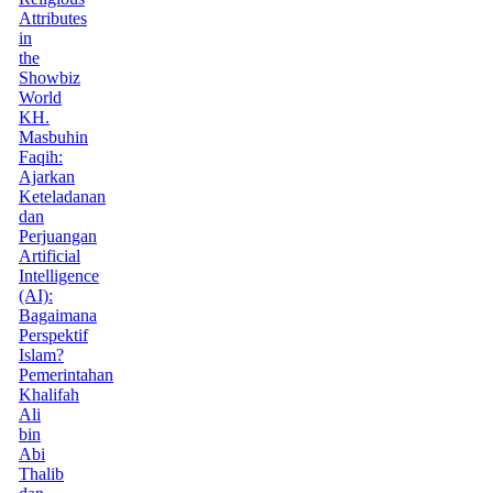
Attributes
in
the
Showbiz
World
KH.
Masbuhin
Faqih:
Ajarkan
Keteladanan
dan
Perjuangan
Artificial
Intelligence
(AI):
Bagaimana
Perspektif
Islam?
Pemerintahan
Khalifah
Ali
bin
Abi
Thalib