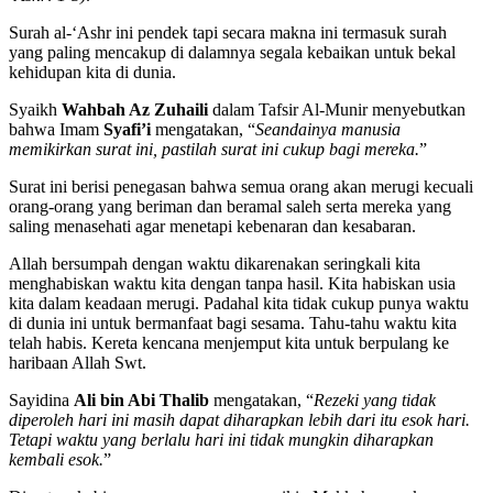
Surah al-‘Ashr ini pendek tapi secara makna ini termasuk surah
yang paling mencakup di dalamnya segala kebaikan untuk bekal
kehidupan kita di dunia.
Syaikh
Wahbah Az Zuhaili
dalam Tafsir Al-Munir menyebutkan
bahwa Imam
Syafi’i
mengatakan, “
Seandainya manusia
memikirkan surat ini, pastilah surat ini cukup bagi mereka.
”
Surat ini berisi penegasan bahwa semua orang akan merugi kecuali
orang-orang yang beriman dan beramal saleh serta mereka yang
saling menasehati agar menetapi kebenaran dan kesabaran.
Allah bersumpah dengan waktu dikarenakan seringkali kita
menghabiskan waktu kita dengan tanpa hasil. Kita habiskan usia
kita dalam keadaan merugi. Padahal kita tidak cukup punya waktu
di dunia ini untuk bermanfaat bagi sesama. Tahu-tahu waktu kita
telah habis. Kereta kencana menjemput kita untuk berpulang ke
haribaan Allah Swt.
Sayidina
Ali bin Abi Thalib
mengatakan, “
Rezeki yang tidak
diperoleh hari ini masih dapat diharapkan lebih dari itu esok hari.
Tetapi waktu yang berlalu hari ini tidak mungkin diharapkan
kembali esok.
”