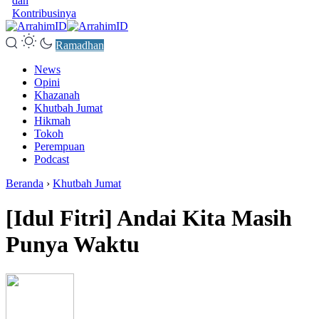
dan
Kontribusinya
Ramadhan
News
Opini
Khazanah
Khutbah Jumat
Hikmah
Tokoh
Perempuan
Podcast
Beranda
›
Khutbah Jumat
[Idul Fitri] Andai Kita Masih
Punya Waktu