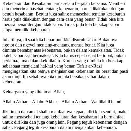
Kebenaran dan Kesabaran harus selalu berjalan bersama. Memberi
dan menerima nasehat tentang kebenaran, harus dilakukan dengan
penuh kesabaran. Begitu juga saling menasehati tentang kesabaran
harus pula dilakukan dengan cara-cara yang benar. Tidak bisa kita
merasa benar dengan tidak sabar. Tidak pula kita bersikap sabar
tanpa memiliki kebenaran.
Ini artinya, di saat kita benar pun kita disuruh sabar. Bukannya
ngotot dan ngeyel mentang-mentang merasa benar. Kita juga
diminta bersabar atas kebenaran, bukan dalam kemaksiatan. Tidak
boleh sabar saat bermaksiat. Kita harus cepat-cepat bertobat, bukan
berlama-lama dalam kekhilafan. Karena yang diminta itu bersikap
sabar saat menjalani hal-hal yang benar. Tafsir ar-Razi
mengingatkan kita bahwa menjalankan kebenaran itu berat dan pasti
akan diuji. Itu sebabnya kita diminta bersikap sabar dalam
kebenaran.
Keluargaku yang dirahmati Allah,
Allahu Akbar – Allahu Akbar – Allahu Akbar – Wa lillahil hamd
Jika iman dan amal shalih manfaatnya kepada diri kita sendiri, maka
saling menasehati tentang kebenaran dan kesabaran itu bermanfaat
untuk diri kita dan juga orang lain. Pegang teguh kebenaran dengan
sabar. Pegang teguh kesabaran dalam menjalankan kebenaran.