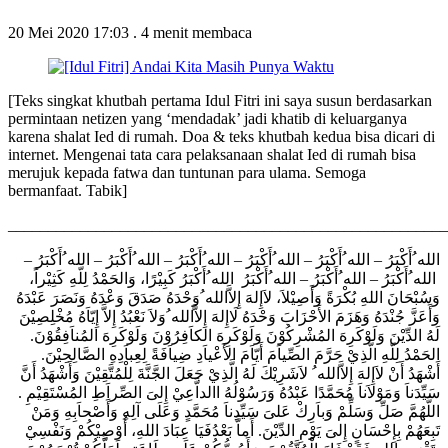
20 Mei 2020 17:03
.
4 menit membaca
[Teks singkat khutbah pertama Idul Fitri ini saya susun berdasarkan
permintaan netizen yang ‘mendadak’ jadi khatib di keluarganya
karena shalat Ied di rumah. Doa & teks khutbah kedua bisa dicari di
internet. Mengenai tata cara pelaksanaan shalat Ied di rumah bisa
merujuk kepada fatwa dan tuntunan para ulama. Semoga
bermanfaat. Tabik]
_______________________________________________________
الله ُأَكْبَرُ – الله ُأَكْبَرُ – الله ُأَكْبَرُ الله ُأَكْبَرُ كَبِيْرًا، وَالحَمْدُ لِلّهِ كَثِيْراً،
وَسُبْحَانَ اللهِ بُكْرَةً وَأَصِيْلاَ، لاَإِلهَ إِلاَّالله ُوَحْدَهُ صَدَقَ وَعْدَهُ وَنَصَرَ عَبْدَهُ
وَأَعَزَّ جُنْدَهُ وَهَزَمَ الأَحْزَابَ وَحْدَهُ لَاإِلهَ إِلاَّالله ُوَلاَ نَعْبُدُ إِلاَّ إِيّاَهُ مُخْلِصِيْنَ
لَهُ الدِّيْنَ وَلَوْكَرِهَ المُشْرِكُوْنَ وَلَوْكَرِهَ الكاَفِرُوْنَ وَلَوْكَرِهَ المُناَفِقُوْنَ.
الحَمْدُ لِلّهِ الَّذِيْ حَرَّمَ الصِّياَمَ أَيّاَمَ الأَعْياَدِ ضِياَفَةً لِعِباَدِهِ الصَّالِحِيْنَ.
أَشْهَدُ أَنْ لاَإِلهَ إِلاَّالله ُ لاَشَرِيْكَ لَهُ الَّذِيْ جَعَلَ الجَّنَّةَ لِلْمُتَّقِيْنَ وَأَشْهَدُ أَنَّ
سَيِّدَناَ وَمَوْلاَناَ مُحَمَّدًا عَبْدُهُ وَرَسُوْلُهُ االداَّعِيْ إِلىَ الصِّراَطِ المُسْتَقِيْمِ .
اللَّهُمَّ صَلِّ وَسَلِّمْ وَباَرِكْ عَلىَ سَيِّدِناَ مُحَمَّدٍ وَعَلَى آلِهِ وَأَصْحاَبِهِ وَمَنْ
تَبِعَهُمْ بِإِحْسَانٍ إِلىَ يَوْمِ الدِّيْنَ. أَماَّ بَعْدُفَيَا عِبَادَ اللهِ، أُوْصِيْكُمْ وَنَفْسِيْ