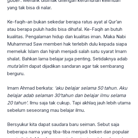
gudel’.
Menarik disimak ditengah kerumunan keilmuan
yang tak bisa di nalar.
Ke-faqih-an bukan sekedar berapa ratus ayat al Qur’an
atau berapa puluh hadis bisa dihafal. Ke-Faqih an butuh
kualitas. Pengalaman hidup dan kualitas iman. Maka Nabi
Muhammad Saw memberi hak terlebih dulu kepada siapa
memeluk Islam dan hijrah menjadi salah satu syarat Imam
shalat. Bahkan lama belajar juga penting. Setidaknya adab
muta’alim
dapat dijadikan sandaran agar tak sembarang
berguru.
Imam Ahmad berkata:
‘aku belajar selama 50 tahun. Aku
belajar adab selaman 30’tahun dan belajar ilmu selama
20 tahun’.
Ilmu saja tak cukup. Tapi akhlaq jauh lebih utama
sebelum seseorang mau belajar ilmu.
Bersyukur kita dapat saudara baru seiman. Sebut saja
beberapa nama yang tiba-tiba menjadi beken dan populair