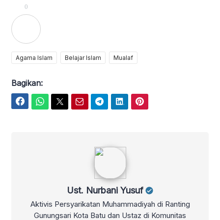
0
Agama Islam
Belajar Islam
Mualaf
Bagikan:
Facebook
WhatsApp
Twitter
Email
Telegram
LinkedIn
Pinterest
Ust. Nurbani Yusuf
Ust. Nurbani Yusuf
Aktivis Persyarikatan Muhammadiyah di Ranting
Gunungsari Kota Batu dan Ustaz di Komunitas