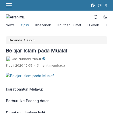
News
Opini
Khazanah
Khutbah Jumat
Hikmah
Tok
›
Beranda
Opini
Belajar Islam pada Mualaf
Ust. Nurbani Yusuf
.
8 Juli 2020 15:05
3 menit membaca
Ibarat pantun Melayu:
Berburu ke Padang datar.
Dapat rusa belang kaki