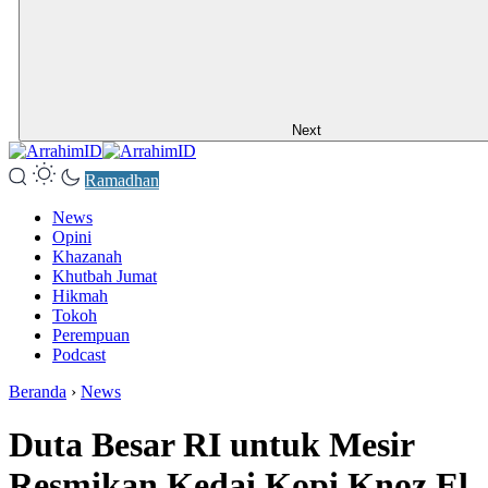
Next
Ramadhan
News
Opini
Khazanah
Khutbah Jumat
Hikmah
Tokoh
Perempuan
Podcast
Beranda
›
News
Duta Besar RI untuk Mesir
Resmikan Kedai Kopi Knoz El