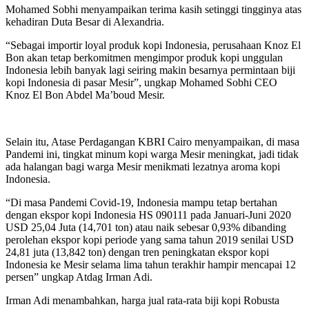
Mohamed Sobhi menyampaikan terima kasih setinggi tingginya atas
kehadiran Duta Besar di Alexandria.
“Sebagai importir loyal produk kopi Indonesia, perusahaan Knoz El
Bon akan tetap berkomitmen mengimpor produk kopi unggulan
Indonesia lebih banyak lagi seiring makin besarnya permintaan biji
kopi Indonesia di pasar Mesir”, ungkap Mohamed Sobhi CEO
Knoz El Bon Abdel Ma’boud Mesir.
Selain itu, Atase Perdagangan KBRI Cairo menyampaikan, di masa
Pandemi ini, tingkat minum kopi warga Mesir meningkat, jadi tidak
ada halangan bagi warga Mesir menikmati lezatnya aroma kopi
Indonesia.
“Di masa Pandemi Covid-19, Indonesia mampu tetap bertahan
dengan ekspor kopi Indonesia HS 090111 pada Januari-Juni 2020
USD 25,04 Juta (14,701 ton) atau naik sebesar 0,93% dibanding
perolehan ekspor kopi periode yang sama tahun 2019 senilai USD
24,81 juta (13,842 ton) dengan tren peningkatan ekspor kopi
Indonesia ke Mesir selama lima tahun terakhir hampir mencapai 12
persen” ungkap Atdag Irman Adi.
Irman Adi menambahkan, harga jual rata-rata biji kopi Robusta