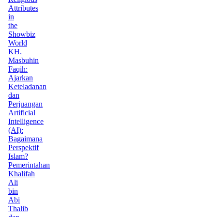
Attributes
in
the
Showbiz
World
KH.
Masbuhin
Faqih:
Ajarkan
Keteladanan
dan
Perjuangan
Artificial
Intelligence
(AI):
Bagaimana
Perspektif
Islam?
Pemerintahan
Khalifah
Ali
bin
Abi
Thalib