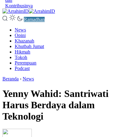
dan
Kontribusinya
Ramadhan
News
Opini
Khazanah
Khutbah Jumat
Hikmah
Tokoh
Perempuan
Podcast
Beranda
›
News
Yenny Wahid: Santriwati
Harus Berdaya dalam
Teknologi