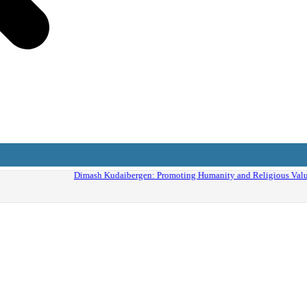
Humanity and Religious Values without Religious Attributes in the Showbiz Worl