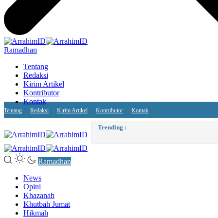
Ramadhan
Tentang
Redaksi
Kirim Artikel
Kontributor
Kontak
Tentang
Redaksi
Kirim Artikel
Kontributor
Kontak
Dimash Kudaibergen: Promoting 
Trending :
Ramadhan
News
Opini
Khazanah
Khutbah Jumat
Hikmah