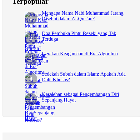
Terpopular
Mengapa Nama Nabi Muhammad Jarang
Disebut dalam Al-Qur’an?
Doa Pembuka Pintu Rezeki yang Tak
Terduga
Gerakan Keagamaan di Era Algoritma
Sedekah Subuh dalam Islam: Apakah Ada
Dalil Khusus?
Kesalehan sebagai Pengembangan Diri
Sepanjang Hayat