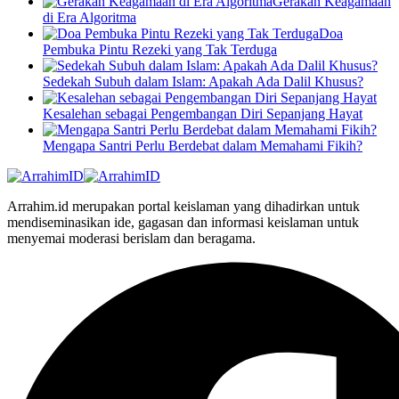
Gerakan Keagamaan
di Era Algoritma
Doa
Pembuka Pintu Rezeki yang Tak Terduga
Sedekah Subuh dalam Islam: Apakah Ada Dalil Khusus?
Kesalehan sebagai Pengembangan Diri Sepanjang Hayat
Mengapa Santri Perlu Berdebat dalam Memahami Fikih?
Arrahim.id merupakan portal keislaman yang dihadirkan untuk
mendiseminasikan ide, gagasan dan informasi keislaman untuk
menyemai moderasi berislam dan beragama.