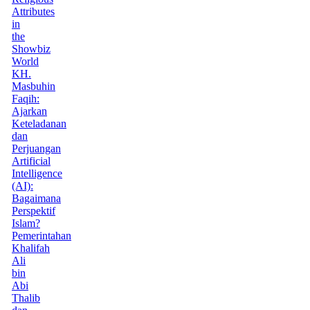
Attributes
in
the
Showbiz
World
KH.
Masbuhin
Faqih:
Ajarkan
Keteladanan
dan
Perjuangan
Artificial
Intelligence
(AI):
Bagaimana
Perspektif
Islam?
Pemerintahan
Khalifah
Ali
bin
Abi
Thalib