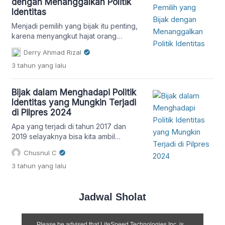
dengan Menanggalkan Politik
Identitas
Menjadi pemilih yang bijak itu penting,
karena menyangkut hajat orang
banyak. Jadi harus pintar memilah dan
Derry Ahmad Rizal
memilih serta menjauhkan dari politik
3 tahun
yang lalu
identitas.
Bijak dalam Menghadapi Politik
Identitas yang Mungkin Terjadi
di Pilpres 2024
Apa yang terjadi di tahun 2017 dan
2019 selayaknya bisa kita ambil
pelajaran agar kita tetap ikut
Chusnul C
mengontrol jalannya demokrasi tanpa
3 tahun
yang lalu
harus terpancing dengan propaganda-
propaganda politik identitas ‘kotor’
yang sekiranya bisa memecah belah
Jadwal Sholat
bangsa.