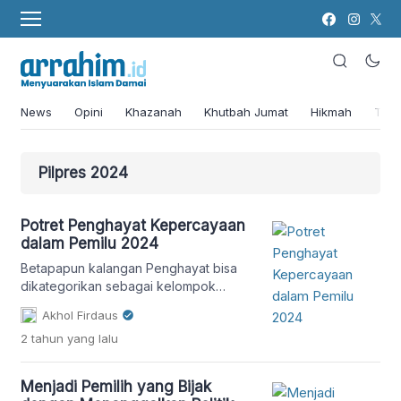
News
Opini
Khazanah
Khutbah Jumat
Hikmah
Tok
Pilpres 2024
Potret Penghayat Kepercayaan
dalam Pemilu 2024
Betapapun kalangan Penghayat bisa
dikategorikan sebagai kelompok
nasionalis, namun faktanya mereka
Akhol Firdaus
tidak homogen atau memiliki preferensi
2 tahun
yang lalu
politik tunggal. Kelompok ini sama
dinamisnya dan progresifnya dengan
kelompok-kelompok pemilih lain dari
Menjadi Pemilih yang Bijak
kategori agama/keyakinan berbeda.