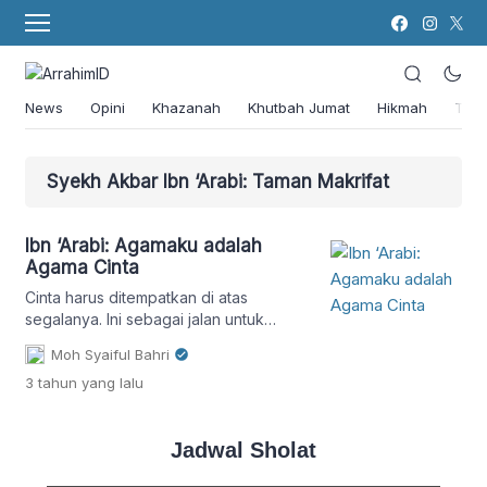
News
Opini
Khazanah
Khutbah Jumat
Hikmah
Tok
Syekh Akbar Ibn ‘Arabi: Taman Makrifat
Ibn ‘Arabi: Agamaku adalah
Agama Cinta
Cinta harus ditempatkan di atas
segalanya. Ini sebagai jalan untuk
memetik kebaikan bersama, terutama
Moh Syaiful Bahri
dalam beragama.
3 tahun
yang lalu
Jadwal Sholat