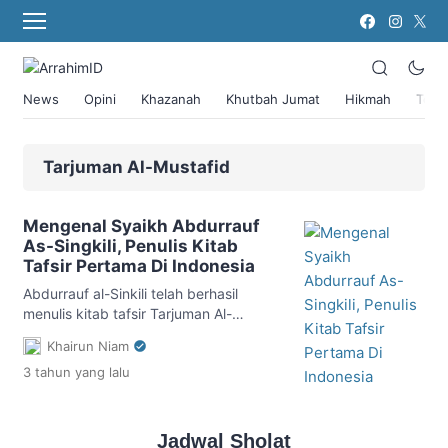
News
Opini
Khazanah
Khutbah Jumat
Hikmah
Toko
Tarjuman Al-Mustafid
Mengenal Syaikh Abdurrauf
As-Singkili, Penulis Kitab
Tafsir Pertama Di Indonesia
Abdurrauf al-Sinkili telah berhasil
menulis kitab tafsir Tarjuman Al-
Mustafid yang merupakan kitab tafsir
Khairun Niam
30 Juz pertama di Nusantara
3 tahun
yang lalu
berbahasa Melayu-Jawi.
Jadwal Sholat