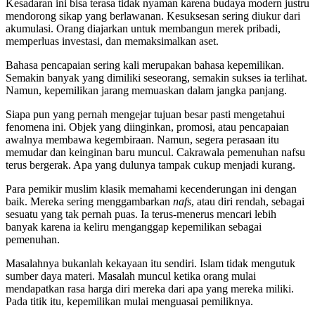
Kesadaran ini bisa terasa tidak nyaman karena budaya modern justru
mendorong sikap yang berlawanan. Kesuksesan sering diukur dari
akumulasi. Orang diajarkan untuk membangun merek pribadi,
memperluas investasi, dan memaksimalkan aset.
Bahasa pencapaian sering kali merupakan bahasa kepemilikan.
Semakin banyak yang dimiliki seseorang, semakin sukses ia terlihat.
Namun, kepemilikan jarang memuaskan dalam jangka panjang.
Siapa pun yang pernah mengejar tujuan besar pasti mengetahui
fenomena ini. Objek yang diinginkan, promosi, atau pencapaian
awalnya membawa kegembiraan. Namun, segera perasaan itu
memudar dan keinginan baru muncul. Cakrawala pemenuhan nafsu
terus bergerak. Apa yang dulunya tampak cukup menjadi kurang.
Para pemikir muslim klasik memahami kecenderungan ini dengan
baik. Mereka sering menggambarkan
nafs
, atau diri rendah, sebagai
sesuatu yang tak pernah puas. Ia terus-menerus mencari lebih
banyak karena ia keliru menganggap kepemilikan sebagai
pemenuhan.
Masalahnya bukanlah kekayaan itu sendiri. Islam tidak mengutuk
sumber daya materi. Masalah muncul ketika orang mulai
mendapatkan rasa harga diri mereka dari apa yang mereka miliki.
Pada titik itu, kepemilikan mulai menguasai pemiliknya.