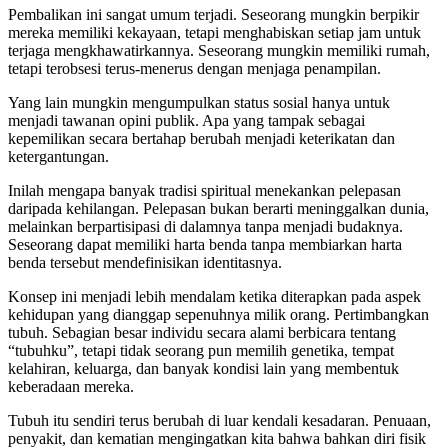
Pembalikan ini sangat umum terjadi. Seseorang mungkin berpikir
mereka memiliki kekayaan, tetapi menghabiskan setiap jam untuk
terjaga mengkhawatirkannya. Seseorang mungkin memiliki rumah,
tetapi terobsesi terus-menerus dengan menjaga penampilan.
Yang lain mungkin mengumpulkan status sosial hanya untuk
menjadi tawanan opini publik. Apa yang tampak sebagai
kepemilikan secara bertahap berubah menjadi keterikatan dan
ketergantungan.
Inilah mengapa banyak tradisi spiritual menekankan pelepasan
daripada kehilangan. Pelepasan bukan berarti meninggalkan dunia,
melainkan berpartisipasi di dalamnya tanpa menjadi budaknya.
Seseorang dapat memiliki harta benda tanpa membiarkan harta
benda tersebut mendefinisikan identitasnya.
Konsep ini menjadi lebih mendalam ketika diterapkan pada aspek
kehidupan yang dianggap sepenuhnya milik orang. Pertimbangkan
tubuh. Sebagian besar individu secara alami berbicara tentang
“tubuhku”, tetapi tidak seorang pun memilih genetika, tempat
kelahiran, keluarga, dan banyak kondisi lain yang membentuk
keberadaan mereka.
Tubuh itu sendiri terus berubah di luar kendali kesadaran. Penuaan,
penyakit, dan kematian mengingatkan kita bahwa bahkan diri fisik