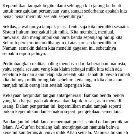
Kepemilikan tampak begitu alami sehingga kita jarang berhenti
untuk mengajukan pertanyaan yang sangat sederhana: apakah kita
benar-benar memiliki sesuatu sepenuhnya?
Sekilas, jawabannya tampak jelas. Tentu saja kita memiliki sesuatu.
Sistem hukum mengakui hak milik. Kita membeli, menjual,
mewarisi, dan mengumpulkan harta benda sepanjang hidup kita.
Seluruh perekonomian dibangun di atas konsep kepemilikan.
Namun, semakin dalam kita meneliti gagasan ini, sebetulnya
semakin rapuh jadinya.
Pertimbangkan realitas paling mendasar dari keberadaan manusia,
yaitu segala sesuatu yang kita klaim sebagai milik kita telah ada
sebelum kita dan akan tetap ada setelah kita. Tanah di bawah rumah
kita dulunya milik orang lain sebelum kedatangan kita dan akan
menjadi milik orang lain setelah kepergian kita.
Kekayaan berpindah tangan antargenerasi. Bahkan benda-benda
yang kita hargai pada akhirnya akan lapuk, rusak, atau menjadi
usang. Dalam pengertian ini, kepemilikan mulai tampak seperti
bukan kepemilikan dan semakin seperti pengelolaan sementara.
Pandangan ini telah lama menempati posisi sentral dalam pemikiran
Islam. Al-Qur’an berulang kali mengingatkan manusia bahwa
kepemilikan tertinggi hanya milik Allah semata. Manusia bukanlah