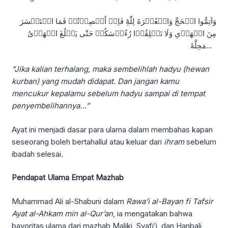
وَاَتِمُّوا الۡحَجَّ وَالۡعُمۡرَةَ لِلّٰهِؕ فَاِنۡ اُحۡصِرۡتُمۡ فَمَا اسۡتَيۡسَرَ
مِنَ الۡهَدۡىِ وَلَا تَحۡلِقُوۡا رُءُوۡسَكُمۡ حَتّٰى يَبۡلُغَ الۡهَدۡىُ
مَحِلَّهٗ…
“Jika kalian terhalang, maka sembelihlah hadyu (hewan
kurban) yang mudah didapat. Dan jangan kamu
mencukur kepalamu sebelum hadyu sampai di tempat
penyembelihannya…”
Ayat ini menjadi dasar para ulama dalam membahas kapan
seseorang boleh bertahallul atau keluar dari
ihram
sebelum
ibadah selesai.
Pendapat Ulama Empat Mazhab
Muhammad Ali al-Shabuni dalam
Rawa’i al-Bayan fi Tafsir
Ayat al-Ahkam min al-Qur’an
, ia mengatakan bahwa
bayoritas ulama dari mazhab Maliki, Syafi’i, dan Hanbali