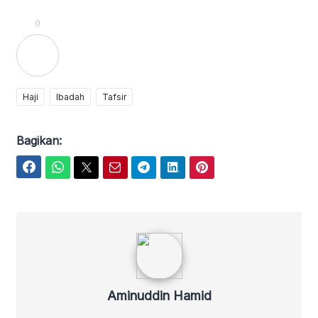
0
Haji
Ibadah
Tafsir
Bagikan:
Facebook
WhatsApp
Twitter
Email
Telegram
LinkedIn
Pinterest
Aminuddin Hamid
Aminuddin Hamid