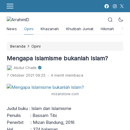
News
Opini
Khazanah
Khutbah Jumat
Hikmah
Tok
›
Beranda
Opini
Mengapa Islamisme bukanlah Islam?
Abdul Chalik
.
7 Oktober 2021 09:25
4 menit membaca
mizanstore.com
Judul buku : Islam dan Islamisme
Penulis : Bassam Tibi
Penerbit : Mizan Bandung, 2016
Hal : 374 halaman