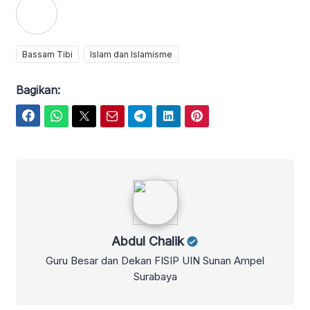
Bassam Tibi
Islam dan Islamisme
Bagikan:
Facebook
WhatsApp
Twitter
Email
Telegram
LinkedIn
Pinterest
Abdul Chalik
Abdul Chalik
Guru Besar dan Dekan FISIP UIN Sunan Ampel
Surabaya