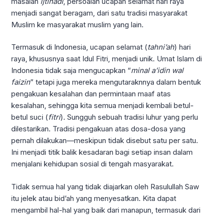
masalah
ijtihadi
, persoalan ucapan selamat hari raya
menjadi sangat beragam, dari satu tradisi masyarakat
Muslim ke masyarakat muslim yang lain.
Termasuk di Indonesia, ucapan selamat (
tahni’ah
) hari
raya, khususnya saat Idul Fitri, menjadi unik. Umat Islam di
Indonesia tidak saja mengucapkan “
minal a’idin wal
faizin
” tetapi juga mereka mengutaraknnya dalam bentuk
pengakuan kesalahan dan permintaan maaf atas
kesalahan, sehingga kita semua menjadi kembali betul-
betul suci (
fitri
). Sungguh sebuah tradisi luhur yang perlu
dilestarikan. Tradisi pengakuan atas dosa-dosa yang
pernah dilakukan—meskipun tidak disebut satu per satu.
Ini menjadi titik balik kesadaran bagi setiap insan dalam
menjalani kehidupan sosial di tengah masyarakat.
Tidak semua hal yang tidak diajarkan oleh Rasulullah Saw
itu jelek atau bid’ah yang menyesatkan. Kita dapat
mengambil hal-hal yang baik dari manapun, termasuk dari