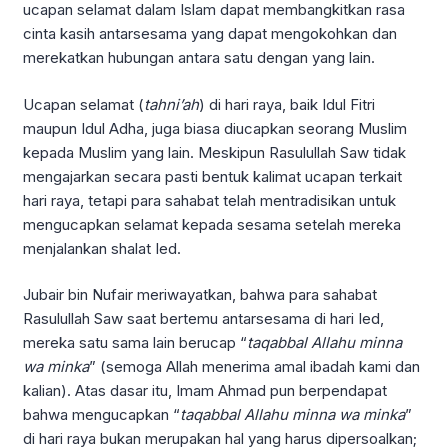
ucapan selamat dalam Islam dapat membangkitkan rasa
cinta kasih antarsesama yang dapat mengokohkan dan
merekatkan hubungan antara satu dengan yang lain.
Ucapan selamat (
tahni’ah
) di hari raya, baik Idul Fitri
maupun Idul Adha, juga biasa diucapkan seorang Muslim
kepada Muslim yang lain. Meskipun Rasulullah Saw tidak
mengajarkan secara pasti bentuk kalimat ucapan terkait
hari raya, tetapi para sahabat telah mentradisikan untuk
mengucapkan selamat kepada sesama setelah mereka
menjalankan shalat Ied.
Jubair bin Nufair meriwayatkan, bahwa para sahabat
Rasulullah Saw saat bertemu antarsesama di hari Ied,
mereka satu sama lain berucap “
taqabbal
A
llahu minna
wa minka
” (semoga Allah menerima amal ibadah kami dan
kalian). Atas dasar itu, Imam Ahmad pun berpendapat
bahwa mengucapkan “
taqabbal
A
llahu minna wa minka
”
di hari raya bukan merupakan hal yang harus dipersoalkan;