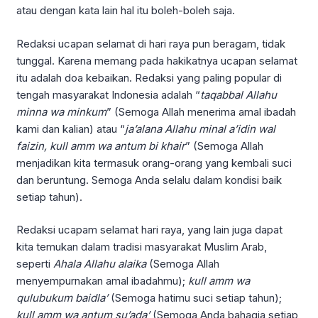
atau dengan kata lain hal itu boleh-boleh saja.
Redaksi ucapan selamat di hari raya pun beragam, tidak
tunggal. Karena memang pada hakikatnya ucapan selamat
itu adalah doa kebaikan. Redaksi yang paling popular di
tengah masyarakat Indonesia adalah “
taqabbal
A
llahu
minna wa minkum
” (Semoga Allah menerima amal ibadah
kami dan kalian) atau “
ja’alana Allahu minal a’idin wal
faizin, kull amm wa
a
ntum bi
khair
” (Semoga Allah
menjadikan kita termasuk orang-orang yang kembali suci
dan beruntung. Semoga Anda selalu dalam kondisi baik
setiap tahun).
Redaksi ucapam selamat hari raya, yang lain juga dapat
kita temukan dalam tradisi masyarakat Muslim Arab,
seperti
Ahala
A
llahu alaika
(Semoga Allah
menyempurnakan amal ibadahmu);
kull amm wa
qulubukum baidla’
(Semoga hatimu suci setiap tahun);
kull amm wa antum su’ada’
(Semoga Anda bahagia setiap