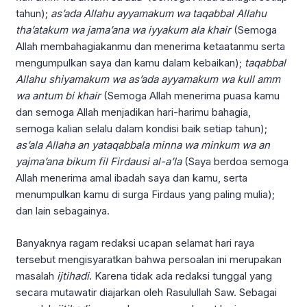
tahun);
as’ada Allahu ayyamakum wa taqabbal Allahu
tha’atakum wa jama’ana wa iyyakum ala khair
(Semoga
Allah membahagiakanmu dan menerima ketaatanmu serta
mengumpulkan saya dan kamu dalam kebaikan);
taqabbal
Allahu shiyamakum wa as’ada ayyamakum wa kull amm
wa antum bi khair
(Semoga Allah menerima puasa kamu
dan semoga Allah menjadikan hari-harimu bahagia,
semoga kalian selalu dalam kondisi baik setiap tahun);
as’ala Allaha an yataqabbala minna wa minkum wa an
yajma’ana bikum fil Firdausi al-a’la
(Saya berdoa semoga
Allah menerima amal ibadah saya dan kamu, serta
menumpulkan kamu di surga Firdaus yang paling mulia);
dan lain sebagainya.
Banyaknya ragam redaksi ucapan selamat hari raya
tersebut mengisyaratkan bahwa persoalan ini merupakan
masalah
ijtihadi
. Karena tidak ada redaksi tunggal yang
secara mutawatir diajarkan oleh Rasulullah Saw. Sebagai