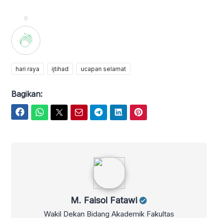
0
hari raya
ijtihad
ucapan selamat
Bagikan:
Facebook
WhatsApp
Twitter
Email
Telegram
LinkedIn
Pinterest
M. Faisol Fatawi
M. Faisol Fatawi
Wakil Dekan Bidang Akademik Fakultas