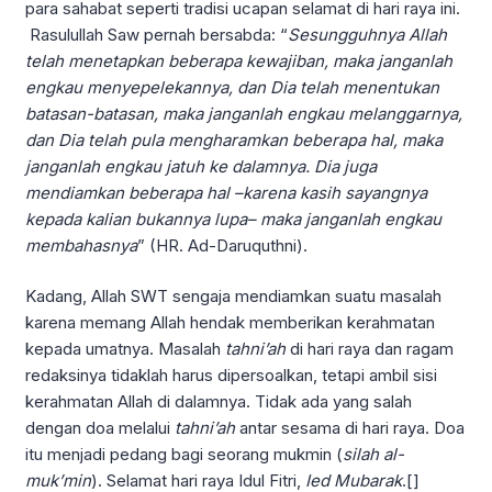
para sahabat seperti tradisi ucapan selamat di hari raya ini.
Rasulullah Saw pernah bersabda: “
Sesungguhnya Allah
telah menetapkan beberapa kewajiban
,
maka janganlah
engkau menyepelekannya, dan Dia telah menentukan
batasan-batasan
,
maka janganlah engkau melanggarnya,
dan Dia telah pula mengharamkan beberapa hal
,
maka
janganlah engkau jatuh ke dalamnya. Dia juga
mendiamkan beberapa hal –karena kasih sayangnya
kepada kalian bukannya lupa– maka janganlah engkau
membahasnya
” (HR. Ad-Daruquthni).
Kadang, Allah SWT sengaja mendiamkan suatu masalah
karena memang Allah hendak memberikan kerahmatan
kepada umatnya. Masalah
tahni’ah
di hari raya dan ragam
redaksinya tidaklah harus dipersoalkan, tetapi ambil sisi
kerahmatan Allah di dalamnya. Tidak ada yang salah
dengan doa melalui
tahni’ah
antar sesama di hari raya. Doa
itu menjadi pedang bagi seorang mukmin (
silah al-
muk’min
). Selamat hari raya Idul Fitri,
Ied Mubarak
.[]