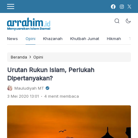
News
Opini
Khazanah
Khutbah Jumat
Hikmah
Tok
›
Beranda
Opini
Urutan Rukun Islam, Perlukah
Dipertanyakan?
Mauludiyah MT
.
3 Mei 2020 13:01
4 menit membaca