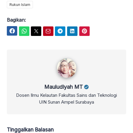
Rukun Islam
Bagikan:
Facebook
WhatsApp
Twitter
Email
Telegram
LinkedIn
Pinterest
Mauludiyah MT
Mauludiyah MT
Dosen Ilmu Kelautan Fakultas Sains dan Teknologi
UIN Sunan Ampel Surabaya
Tinggalkan Balasan