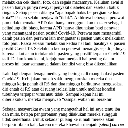
melakukan cek darah, foto, dan segala macamnya. Keluhan awal si
pasien hanya punya riwayat penyakit diabetes dan sesekali batuk
ringan. Setiap pasien ditanya “apa bapak habis berpergian ke luar
kota?” Pasien selalu menjawab “tidak”. Akhirnya beberapa perawat
pun tidak memakai APD dan hanya menggunakan masker sebagai
pelindung diri biasa, karena APD hanya digunakan bagi perawat
yang menangani pasien positif Covid-19. Perawat satu mengambil
darah pasien dan perawat lain mengantar si pasien untuk melakukan
foto paru. Pasca-selesai melakukan kedua hal tadi, hasilnya si pasien
positif Covid-19. Setelah itu kedua perawat menangis sejadi-jadinya,
karena takut akan tertular oleh pasien yang positif terpapar Covid-19
tadi. Dalam konteks ini, kejujuruan menjadi hal penting dalam
proses ini, agar semuanya dalam kondisi yang bisa dikendalikan.
Lain lagi dengan tenaga medis yang bertugas di ruang isolasi pasien
Covid-19. Kebijakan rumah sakit mengharuskan mereka dua
minggu kerja penuh di RS dan dua minggu berikutnya mengisolasi
diri entah di RS atau di ruang isolasi lain untuk melihat kondisi
tubuhnya terpapar virus atau tidak. Sampai kapan hal ini
diberlakukan, mereka menjawab “sampai wabah ini berakhir”.
Sebagai masyarakat awam yang mengetahui hal ini saya tentu iba
dan miris, betapa pengorbanan yang dilakukan mereka sungguh
tidak sederhana. Untuk sekadar pulang ke rumah mereka akan
berpikir ribuan kali, karena mereka khawatir menjadi [
silent
]
carrier