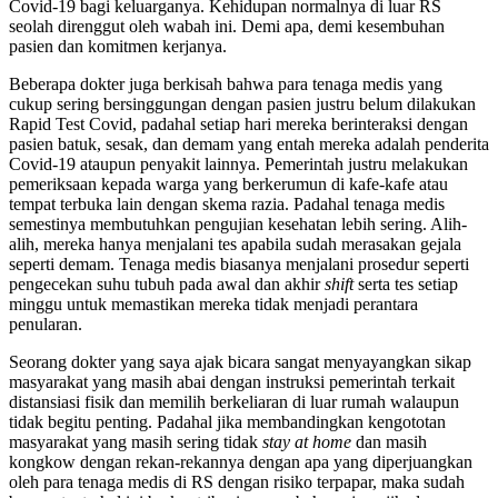
Covid-19 bagi keluarganya. Kehidupan normalnya di luar RS
seolah direnggut oleh wabah ini. Demi apa, demi kesembuhan
pasien dan komitmen kerjanya.
Beberapa dokter juga berkisah bahwa para tenaga medis yang
cukup sering bersinggungan dengan pasien justru belum dilakukan
Rapid Test Covid, padahal setiap hari mereka berinteraksi dengan
pasien batuk, sesak, dan demam yang entah mereka adalah penderita
Covid-19 ataupun penyakit lainnya. Pemerintah justru melakukan
pemeriksaan kepada warga yang berkerumun di kafe-kafe atau
tempat terbuka lain dengan skema razia. Padahal tenaga medis
semestinya membutuhkan pengujian kesehatan lebih sering. Alih-
alih, mereka hanya menjalani tes apabila sudah merasakan gejala
seperti demam. Tenaga medis biasanya menjalani prosedur seperti
pengecekan suhu tubuh pada awal dan akhir
shift
serta tes setiap
minggu untuk memastikan mereka tidak menjadi perantara
penularan.
Seorang dokter yang saya ajak bicara sangat menyayangkan sikap
masyarakat yang masih abai dengan instruksi pemerintah terkait
distansiasi fisik dan memilih berkeliaran di luar rumah walaupun
tidak begitu penting. Padahal jika membandingkan kengototan
masyarakat yang masih sering tidak
stay at home
dan masih
kongkow dengan rekan-rekannya dengan apa yang diperjuangkan
oleh para tenaga medis di RS dengan risiko terpapar, maka sudah