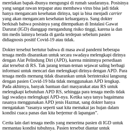
merelakan bapak-ibunya mengungsi di rumah saudaranya. Posisinya
yang sangat rawan terpapar atau membawa virus bisa jadi tidak
hanya mengancam kesehatan dirinya, tapi ia bisa menjadi
carrier
yang akan mengancam kesehatan keluarganya. Sang dokter
berkisah bahwa posisinya yang ditempatkan di Instalasi Gawat
Darurat (IGD) dianggap mengandung risiko tinggi, karena ia dan
tim medis lainnya berada di garda terdepan sebelum pasien
didiagnosis positif Covid-19 atau tidak.
Dokter tersebut bertutur bahwa di masa awal pandemi beberapa
tenaga medis disarankan untuk secara swadaya melengkapi dirinya
dengan Alat Pelindung Diri (APD), karena minimnya persediaan
alat tersebut di RS. Tak jarang teman-teman sejawat saling berbagi
informasi untuk mencari dan melengkapi dirinya dengan APD. Para
tenaga medis memang tidak disarankan untuk berinteraksi langsung
dengan pasien Covid-19 bila tidak menggunakan APD lengkap.
Pada akhirnya, banyak bantuan dari masyarakat atau RS untuk
melengkapi kebutuhan APD RS, sehingga para tenaga medis tidak
lagi swadaya melengkapi APD-nya. Ketika saya tanya bagaimana
rasanya menggunakan APD jenis Hazmat, sang dokter hanya
mengatakan “rasanya seperti saat kita memakai jas hujan dalam
kondisi cuaca panas dan kita berjemur di lapangan”.
Cerita lain dari tenaga medis yang menerima pasien di IGD untuk
memantau kondisi tubuhnya. Pasien tersebut diantar untuk