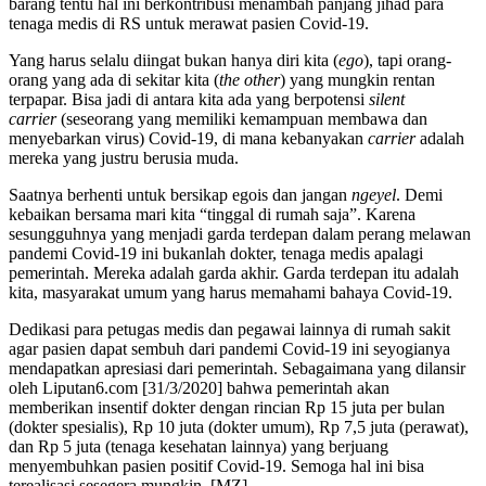
barang tentu hal ini berkontribusi menambah panjang jihad para
tenaga medis di RS untuk merawat pasien Covid-19.
Yang harus selalu diingat bukan hanya diri kita (
ego
), tapi orang-
orang yang ada di sekitar kita (
the other
) yang mungkin rentan
terpapar. Bisa jadi di antara kita ada yang berpotensi
silent
carrier
(seseorang yang memiliki kemampuan membawa dan
menyebarkan virus) Covid-19, di mana kebanyakan
carrier
adalah
mereka yang justru berusia muda.
Saatnya berhenti untuk bersikap egois dan jangan
ngeyel
. Demi
kebaikan bersama mari kita “tinggal di rumah saja”. Karena
sesungguhnya yang menjadi garda terdepan dalam perang melawan
pandemi Covid-19 ini bukanlah dokter, tenaga medis apalagi
pemerintah. Mereka adalah garda akhir. Garda terdepan itu adalah
kita, masyarakat umum yang harus memahami bahaya Covid-19.
Dedikasi para petugas medis dan pegawai lainnya di rumah sakit
agar pasien dapat sembuh dari pandemi Covid-19 ini seyogianya
mendapatkan apresiasi dari pemerintah. Sebagaimana yang dilansir
oleh Liputan6.com [31/3/2020] bahwa pemerintah akan
memberikan insentif dokter dengan rincian Rp 15 juta per bulan
(dokter spesialis), Rp 10 juta (dokter umum), Rp 7,5 juta (perawat),
dan Rp 5 juta (tenaga kesehatan lainnya) yang berjuang
menyembuhkan pasien positif Covid-19. Semoga hal ini bisa
terealisasi sesegera mungkin. [MZ]