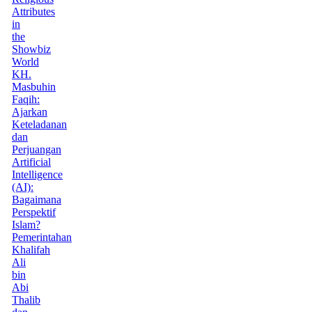
Attributes
in
the
Showbiz
World
KH.
Masbuhin
Faqih:
Ajarkan
Keteladanan
dan
Perjuangan
Artificial
Intelligence
(AI):
Bagaimana
Perspektif
Islam?
Pemerintahan
Khalifah
Ali
bin
Abi
Thalib