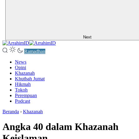
Next
Ramadhan
News
Opini
Khazanah
Khutbah Jumat
Hikmah
Tokoh
Perempuan
Podcast
Beranda
›
Khazanah
Angka 40 dalam Khazanah
Keislaman