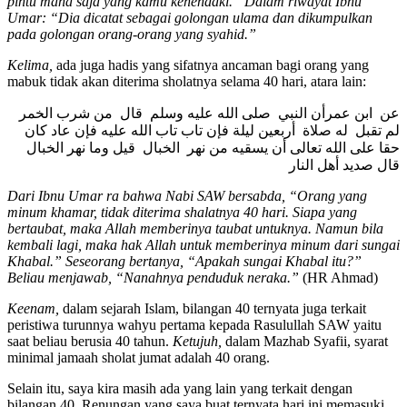
pintu mana saja yang kamu kehendaki.” Dalam riwayat Ibnu
Umar: “Dia dicatat sebagai golongan ulama dan dikumpulkan
pada golongan orang-orang yang syahid.
”
Kelima,
ada juga hadis yang sifatnya ancaman bagi orang yang
mabuk tidak akan diterima sholatnya selama 40 hari, atara lain:
عن ‏ ‏ابن عمرأن النبي ‏ ‏صلى الله عليه وسلم ‏ ‏قال ‏ ‏من شرب الخمر
لم تقبل ‏‏ له صلاة ‏ ‏أربعين ليلة فإن تاب تاب الله عليه فإن عاد كان
حقا على الله تعالى أن يسقيه من نهر ‏ ‏الخبال ‏ ‏قيل وما نهر الخبال
قال صديد أهل النار ‏
Dari Ibnu Umar ra bahwa Nabi SAW bersabda, “Orang yang
minum khamar, tidak diterima shalatnya 40 hari. Siapa yang
bertaubat, maka Allah memberinya taubat untuknya. Namun bila
kembali lagi, maka hak Allah untuk memberinya minum dari sungai
Khabal.” Seseorang bertanya, “Apakah sungai Khabal itu?”
Beliau menjawab, “Nanahnya penduduk neraka.”
(HR Ahmad)
Keenam,
dalam sejarah Islam, bilangan 40 ternyata juga terkait
peristiwa turunnya wahyu pertama kepada Rasulullah SAW yaitu
saat beliau berusia 40 tahun.
Ketujuh,
dalam Mazhab Syafii, syarat
minimal jamaah sholat jumat adalah 40 orang.
Selain itu, saya kira masih ada yang lain yang terkait dengan
bilangan 40. Renungan yang saya buat ternyata hari ini memasuki