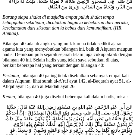
مَنْ صَلَّى فِي مَسْجِدِي أَرْبَعِينَ صَلاةً، لاَ يَفُوتُهُ صَلاةٌ، كُتِبَتْ لَهُ بَرَاءَةٌ
مِنَ النَّارِ، وَنَجَاةٌ مِنَ الْعَذَابِ، وَبَرِئَ مِنَ النِّفَاقِ
Barang siapa shalat di masjidku empat puluh shalat tanpa
ketinggalan sekalipun, dicatatkan baginya kebebasan dari neraka,
keselamatan dari siksaan dan ia bebas dari kemunafikan. (HR.
Ahmad).
Bilangan 40 adalah angka yang unik karena tidak sedikit ajaran
agama kita yang menyebutkan bilangan ini, baik di Alquran maupun
hadis. Demikian pula sejarah sejarah Islam juga cukup akrab dengan
bilangan 40 ini. Selain hadis yang telah saya sebutkan di atas,
berikut beberapa hal yang terkait dengan bilangan 40:
Pertama,
bilangan 40 paling tidak disebutkan sebanyak empat kali
dalam Alquran, lihat surah al-A’raf ayat 142, al-Baqarah ayat 51, al-
Ahqaf ayat 15, dan al-Maidah ayat 26.
Kedua,
bilangan 40 juga disebut beberapa kali dalam hadis, misal:
عَنْ أَبِي عَبْدِ الرَّحْمَنِ عَبْدِ اللهِ بنِ مَسْعُوْدٍ رَضِيَ اللهُ عَنْهُ قَالَ : حَدَّثَنَا
رَسُوْلُ اللهِ صلى الله عليه وسلم وَهُوَ الصَّادِقُ الْمَصْدُوْقُ : إِنَّ أَحَدَكُمْ
يُجْمَعُ خَلْقُهُ فِي بَطْنِ أُمِّهِ أَرْبَعِيْنَ يَوْماً نُطْفَةً، ثُمَّ يَكُوْنُ عَلَقَةً مِثْلَ ذَلِكَ،
ثُمَّ يَكُوْنُ مُضْغَةً مِثْلَ ذَلِكَ، ثُمَّ يُرْسَلُ إِلَيْهِ الْمَلَكُ فَيَنْفُخُ فِيْهِ الرُّوْحَ،
وَيُؤْمَرُ بِأَرْبَعِ كَلِمَاتٍ: بِكَتْبِ رِزْقِهِ وَأَجَلِهِ وَعَمَلِهِ وَشَقِيٌّ أَوْ سَعِيْدٌ. فَوَ