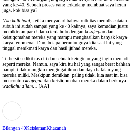
yang ke-40. Sebuah proses yang terkadang membuat saya heran
juga, kok bisa ya?
‘Ala kulli haal
, ketika menyadari bahwa rutinitas menulis catatan
subuh ini sudah sampai yang ke 40 kalinya, saya kemudian justru
memikirkan para Ulama terdahulu dengan ke-
ajeg
-an dan
keistiqomahan mereka yang mampu menghasilkan banyak karya-
karya fenomenal. Dan, betapa beruntungnya kita saat ini yang
tinggal menikmati karya dan hasil ijtihad mereka.
Terbersit sedikit rasa iri dan sebuah keinginan yang ingin menjadi
seperti mereka. Namun, saya kira itu hal yang sangat berat bahkan
hampir tidak mungkin mengingat ilmu dan daya hafalan yang
mereka miliki. Meskipun demikian, paling tidak, kita saat ini bisa
mencontoh
keajegan
dan keistiqomahan mereka dalam berkarya.
waallahu a’lam…
[AA]
1
Bilangan 40
Keislaman
Khazanah