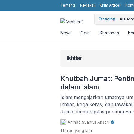
Tentang
Redaksi
Kirim Artikel
Kont
 Religious Values without Religious Attributes in the Showbiz
Trending :
KH. Ma
News
Opini
Khazanah
Kh
Ikhtiar
Khutbah Jumat: Penti
dalam Islam
Islam mengajarkan umatnya untu
ikhtiar, kerja keras, dan tawaka
Jumat ini mengulas pentingnya m
dengan meneladani para nabi.
Ahmad Syahrul Ansori
1 bulan
yang lalu