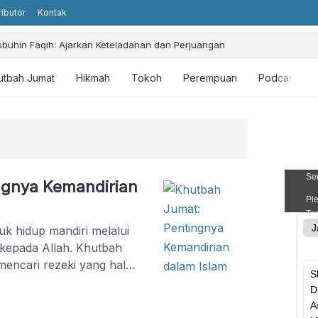
ributor
Kontak
sbuhin Faqih: Ajarkan Keteladanan dan Perjuangan
utbah Jumat
Hikmah
Tokoh
Perempuan
Podcast
ngnya Kemandirian
k hidup mandiri melalui
l kepada Allah. Khutbah
encari rezeki yang halal