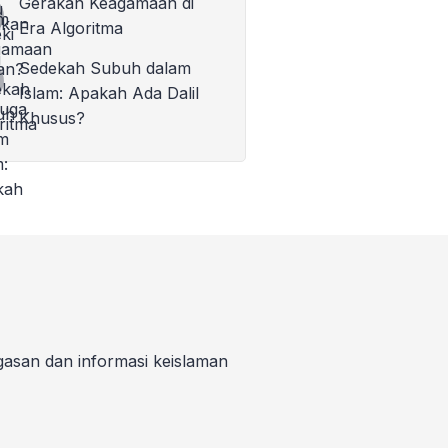
Gerakan Keagamaan di
Era Algoritma
Sedekah Subuh dalam
Islam: Apakah Ada Dalil
Khusus?
gasan dan informasi keislaman