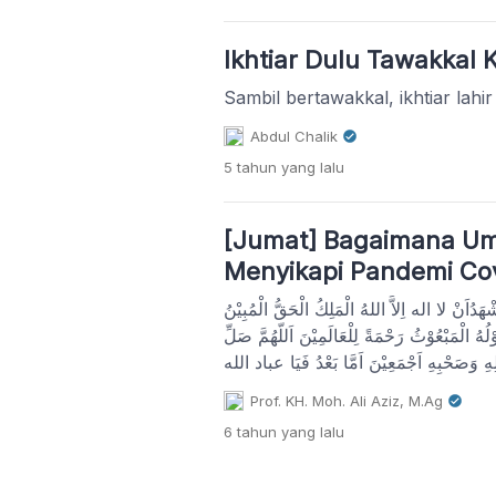
Ikhtiar Dulu Tawakkal
Sambil bertawakkal, ikhtiar lahir
Abdul Chalik
5 tahun
yang lalu
[Jumat] Bagaimana Um
Menyikapi Pandemi Co
شْهَدُاَنْ لا اله اِلاَّ اللهُ الْمَلِكُ الْحَقُّ الْمُبِيْنُ
لُهُ الْمَبْعُوْثُ رَحْمَةً لِلْعَالَمِيْنَ اَللّهُمَّ صَلِّ
ِهِ وَصَحْبِهِ اَجْمَعِيْنَ اَمَّا بَعْدُ فَيَا عباد الله
َقَدْ فَازَ الْمُتَّقُوْنَ قَالَ اللهُ تَعَالَى يَآ اَيُّهَا
Prof. KH. Moh. Ali Aziz, M.Ag
6 tahun
yang lalu