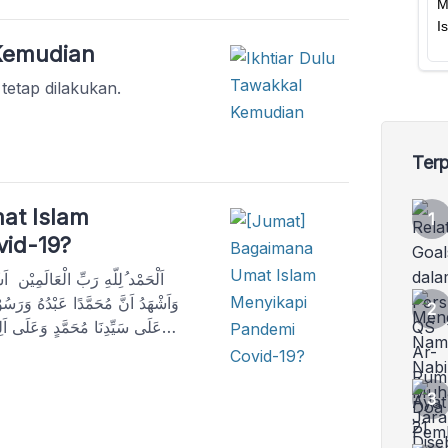
 Kemudian
 tetap dilakukan.
Terp
at Islam
vid-19?
اَلْحَمْد ُلِلَّهِ رَبِّ الْعَالَمِيْن اَ
وَاَشْهَدُ اَنَّ مُحَمَّدًا عَبْدُهُ وَرَسُوْ
عَلَى سَيِّدِنَا مُحَمَّدٍ وَعَلَى اَل
اُوْصِيْكُمْ وَاِيَّايَ بِتَقْوَى اللهِ ف
الَّذِيْنَ اَمَنُوْا اتَّقُوا اللهَ حَقَّ تُقَاتِهِ وَلاَ تَمُوْتُنَّ اِلَّا […]