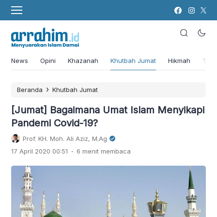
News
Opini
Khazanah
Khutbah Jumat
Hikmah
Tok
›
Beranda
Khutbah Jumat
[Jumat] Bagaimana Umat Islam Menyikapi
Pandemi Covid-19?
Prof. KH. Moh. Ali Aziz, M.Ag
.
17 April 2020 00:51
6 menit membaca