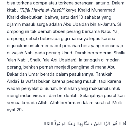
bisa terkena gempa atau terkena serangan jantung. Dalam
kitab,
“Rijāl Hawla al-Rasūl”
karya Khalid Muhammad
Khalid disebutkan, bahwa, satu dari 10 sahabat yang
dijamin masuk surga adalah Abu Ubaidah bin al-Jarrah. Si
ompong ini tak pernah absen perang bersama Nabi. Ya,
ompong, sebab beberapa gigi manisnya lepas karena
digunakan untuk mencabut pecahan besi yang menancap
di wajah Nabi pada perang Uhud. Darah berceceran. Shallu
‘alan Nabi!, Shallu ‘ala Abi Ubaidah!. Ia tangguh di medan
perang, bahkan pernah menjadi panglima di mana Abu
Bakar dan Umar berada dalam pasukannya. Tahukah
Anda? Ia wafat bukan karena pedang musuh, tapi karena
wabah penyakit di Suriah. Ikhtiarlah yang maksimal untuk
menghindari virus ini dan berdoalah. Selanjutnya pasrahkan
semua kepada Allah. Allah berfirman dalam surah al-Mulk
ayat 29:
قُلۡ هُوَ ٱلرَّحۡمَٰنُ ءَامَنَّا بِهِۦ وَعَلَيۡهِ تَوَكَّلۡنَاۖ