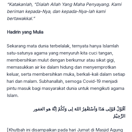
“Katakanlah, “Dialah Allah Yang Maha Penyayang. Kami
beriman kepada-Nya, dan kepada-Nya-lah kami
bertawakkal.”
Hadirin yang Mulia
Sekarang mata dunia terbelalak, ternyata hanya Islamlah
satu-satunya agama yang menyuruh kita cuci tangan,
membersihkan mulut dengan berkumur atau sikat gigi,
memasukkan air ke dalam hidung dan menyemprotkan
keluar, serta membersihkan muka, berkali-kali dalam setiap
hari dan malam. Subhanallah, semoga Covid-19 menjadi
pintu masuk bagi masyarakat dunia untuk mengikuti agama
Islam.
اَقُوْلُ قَوْلِى هَذَا وَاَسْتَغْفِرُ اللهَ لِى وَلَكُمْ اِنَّهُ
هو الغفور
الرَّحِيْمُ
[Khutbah ini disampaikan pada hari Jumat di Masjid Agung