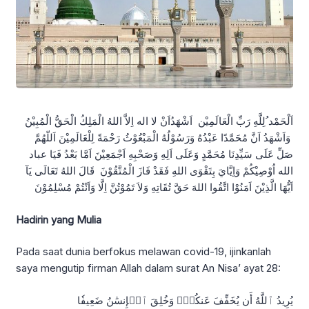
اَلْحَمْد ُلِلَّهِ رَبِّ الْعَالَمِيْن اَشْهَدُاَنْ لا اله اِلاَّ اللهُ الْمَلِكُ الْحَقُّ الْمُبِيْنُ
وَاَشْهَدُ اَنَّ مُحَمَّدًا عَبْدُهُ وَرَسُوْلُهُ الْمَبْعُوْثُ رَحْمَةً لِلْعَالَمِيْنَ اَللّهُمَّ
صَلِّ عَلَى سَيِّدِنَا مُحَمَّدٍ وَعَلَى اَلِهِ وَصَحْبِهِ اَجْمَعِيْنَ اَمَّا بَعْدُ فَيَا عباد
الله اُوْصِيْكُمْ وَاِيَّايَ بِتَقْوَى اللهِ فَقَدْ فَازَ الْمُتَّقُوْنَ قَالَ اللهُ تَعَالَى يَآ
اَيُّهَا الَّذِيْنَ اَمَنُوْا اتَّقُوا اللهَ حَقَّ تُقَاتِهِ وَلاَ تَمُوْتُنَّ اِلَّا وَاَنْتُمْ مُسْلِمُوْنَ
Hadirin yang Mulia
Pada saat dunia berfokus melawan covid-19, ijinkanlah
saya mengutip firman Allah dalam surat An Nisa’ ayat 28:
يُرِيدُ ٱللَّهُ أَن يُخَفِّفَ عَنكُمۡۚ وَخُلِقَ ٱلۡإِنسَٰنُ ضَعِيفٗا