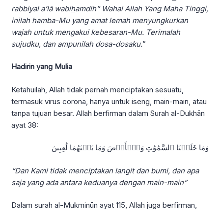
rabbiyal a’lā wabi
h
amdih”
Wahai Allah Yang Maha Tinggi,
inilah hamba-Mu yang amat lemah menyungkurkan
wajah untuk mengakui kebesaran-Mu. Terimalah
sujudku, dan ampunilah dosa-dosaku.
”
Hadirin yang Mulia
Ketahuilah, Allah tidak pernah menciptakan sesuatu,
termasuk virus corona, hanya untuk iseng, main-main, atau
tanpa tujuan besar. Allah berfirman dalam Surah al-Dukhān
ayat 38:
وَمَا خَلَقۡنَا ٱلسَّمَٰوَٰتِ وَٱلۡأَرۡضَ وَمَا بَيۡنَهُمَا لَٰعِبِينَ
“Dan Kami tidak menciptakan langit dan bumi, dan apa
saja yang ada antara keduanya dengan main-main”
Dalam surah al-Mukminūn ayat 115, Allah juga berfirman,