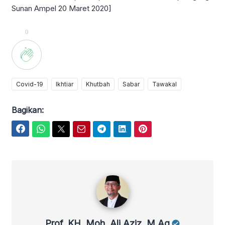
Sunan Ampel 20 Maret 2020]
0
Covid-19
Ikhtiar
Khutbah
Sabar
Tawakal
Bagikan:
Facebook
WhatsApp
Twitter
Email
Telegram
LinkedIn
Pinterest
Prof. KH. Moh. Ali Aziz, M.Ag
Prof. KH. Moh. Ali Aziz, M.Ag