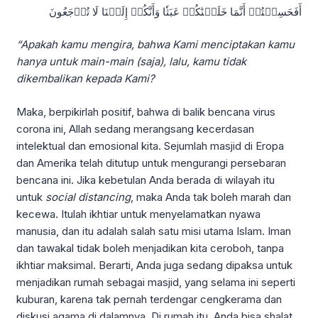
أَفَحَسِبۡتُمۡ أَنَّمَا خَلَقۡنَٰكُمۡ عَبَثٗا وَأَنَّكُمۡ إِلَيۡنَا لَا تُرۡجَعُونَ
“Apakah kamu mengira, bahwa Kami menciptakan kamu
hanya untuk main-main (saja), lalu, kamu tidak
dikembalikan kepada Kami?
Maka, berpikirlah positif, bahwa di balik bencana virus
corona ini, Allah sedang merangsang kecerdasan
intelektual dan emosional kita. Sejumlah masjid di Eropa
dan Amerika telah ditutup untuk mengurangi persebaran
bencana ini. Jika kebetulan Anda berada di wilayah itu
untuk
social distancing
, maka Anda tak boleh marah dan
kecewa. Itulah ikhtiar untuk menyelamatkan nyawa
manusia, dan itu adalah salah satu misi utama Islam. Iman
dan tawakal tidak boleh menjadikan kita ceroboh, tanpa
ikhtiar maksimal. Berarti, Anda juga sedang dipaksa untuk
menjadikan rumah sebagai masjid, yang selama ini seperti
kuburan, karena tak pernah terdengar cengkerama dan
diskusi agama di dalamnya. Di rumah itu, Anda bisa shalat