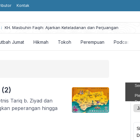
ributor
Kontak
he
:
KH. Masbuhin Faqih: Ajarkan Keteladanan dan Perjuangan
utbah Jumat
Hikmah
Tokoh
Perempuan
Podcast
 (2)
is Tariq b. Ziyad dan
gkan peperangan hingga