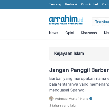
Tentang
Redaksi
Kirim Artikel
Kont
moting Humanity and Religious Values without Religious Attributes in t
Trending 
News
Opini
Khazanah
Kh
Kejayaan Islam
Jangan Panggil Barbar
Barbar yang merupakan nama etn
bala tentaranya yang memenan
menguasai Spanyol.
Achmad Murtafi Haris
3 tahun
yang lalu