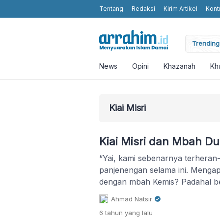
Tentang
Redaksi
Kirim Artikel
Kont
moting Humanity and Religious Values without Religious Attributes in t
Trending 
News
Opini
Khazanah
Kh
Kiai Misri
Kiai Misri dan Mbah D
“Yai, kami sebenarnya terheran
panjenengan selama ini. Mengap
dengan mbah Kemis? Padahal be
Bukankah pergi ke dukun terma
Ahmad Natsir
terpuji?”
6 tahun
yang lalu