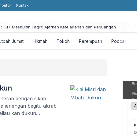
ributor
Kontak
he
:
KH. Masbuhin Faqih: Ajarkan Keteladanan dan Perjuangan
utbah Jumat
Hikmah
Tokoh
Perempuan
Podcast
ukun
-heran dengan sikap
a jenengan begitu akrab
liau kan dukun.
suk perbuatan yang tidak