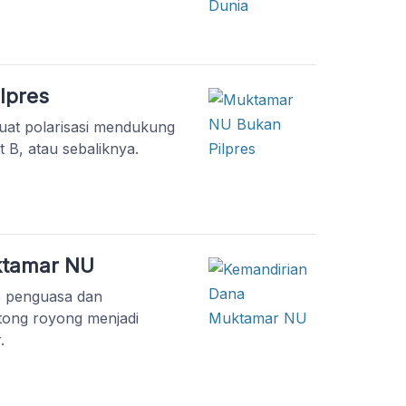
lpres
uat polarisasi mendukung
 B, atau sebaliknya.
ktamar NU
ke penguasa dan
tong royong menjadi
.