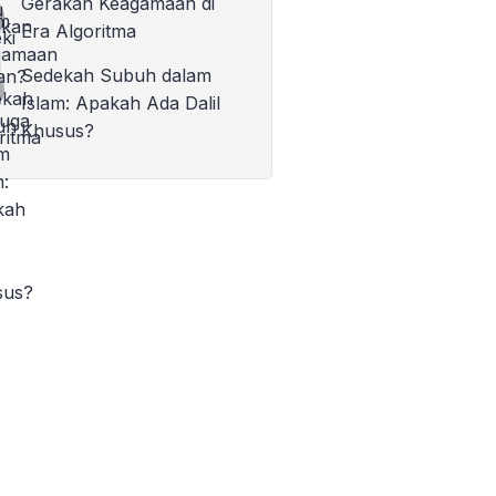
Gerakan Keagamaan di
Era Algoritma
Sedekah Subuh dalam
Islam: Apakah Ada Dalil
Khusus?