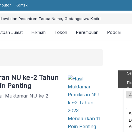
ributor
Kontak
aidlowi dan Pesantren Tanpa Nama, Gedangsewu Kediri
Kudaibergen: Promoting Humanity and Religious Values without Religiou
sbuhin Faqih: Ajarkan Keteladanan dan Perjuangan
utbah Jumat
Hikmah
Tokoh
Perempuan
Podcast
ial Intelligence (AI): Bagaimana Perspektif Islam?
tahan Khalifah Ali bin Abi Thalib dan Kontribusinya
ran NU ke-2 Tahun
in Penting
asil Muktamar NU ke-2