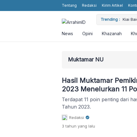
Tentang
Redaksi
Kirim Artikel
Kont
Trending :
Kiai B
Dimash 
World
KH. Ma
News
Opini
Khazanah
Kh
Artific
Pemerin
Muktamar NU
Hasil Muktamar Pemiki
2023 Menelurkan 11 Po
Terdapat 11 poin penting dari h
Tahun 2023.
Redaksi
3 tahun
yang lalu