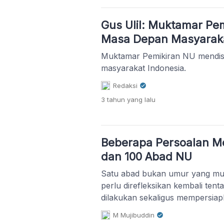
Gus Ulil: Muktamar Pe
Masa Depan Masyaraka
Muktamar Pemikiran NU mendis
masyarakat Indonesia.
Redaksi
3 tahun
yang lalu
Beberapa Persoalan M
dan 100 Abad NU
Satu abad bukan umur yang mud
perlu direfleksikan kembali tent
dilakukan sekaligus mempersia
dilakukan kedepannya.
M Mujibuddin