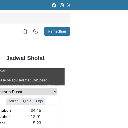
s Attributes in the Showbiz
Ramadhan
Jadwal Sholat